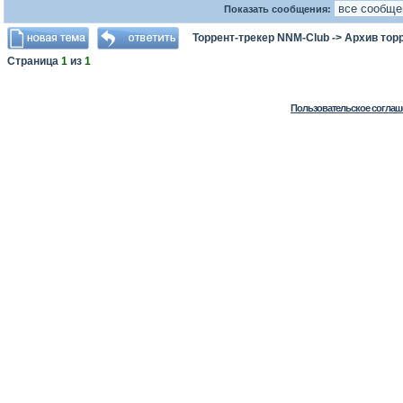
Показать сообщения:
Торрент-трекер NNM-Club
->
Архив тор
Страница
1
из
1
Пользовательское соглаш