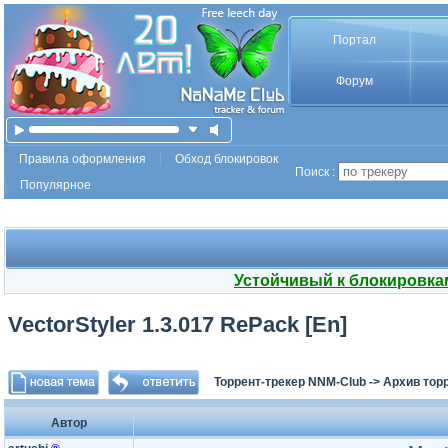
Портал
Форум
Правила оформления
Обход блокировок
Поиск :
Популярное
Устойчивый к блокировка
VectorStyler 1.3.017 RePack [En]
Торрент-трекер NNM-Club
->
Архив тор
Автор