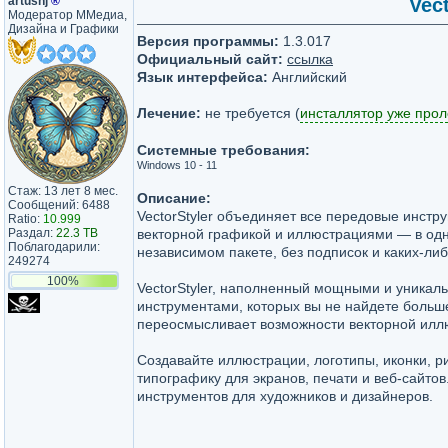
artushj
®
Vect
Модератор ММедиа,
Дизайна и Графики
Версия программы:
1.3.017
Официальный сайт:
ссылка
Язык интерфейса:
Английский
Лечение:
не требуется (
инсталлятор уже про
Системные требования:
Windows 10 - 11
Стаж: 13 лет 8 мес.
Описание:
Сообщений: 6488
VectorStyler объединяет все передовые инстр
Ratio:
10.999
Раздал:
22.3 TB
векторной графикой и иллюстрациями — в од
Поблагодарили:
независимом пакете, без подписок и каких-ли
249274
100%
VectorStyler, наполненный мощными и уникал
инструментами, которых вы не найдете больше
переосмысливает возможности векторной илл
Создавайте иллюстрации, логотипы, иконки, р
типографику для экранов, печати и веб-сайто
инструментов для художников и дизайнеров.