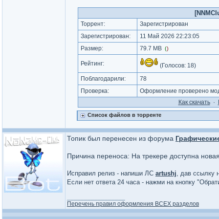
[NNMClu
Торрент:
Зарегистрирован
Зарегистрирован:
11 Май 2026 22:23:05
Размер:
79.7 MB
(
)
Рейтинг:
(Голосов:
18
)
Поблагодарили:
78
Проверка:
Оформление проверено моде
Как cкачать
·
Список файлов в торренте
Топик был перенесен из форума
Графически
Причина переноса: На трекере доступна нова
Исправил релиз - напиши ЛС
artushj
, дав ссылку 
Если нет ответа 24 часа - нажми на кнопку "Обра
_________________
Перечень правил оформления ВСЕХ разделов