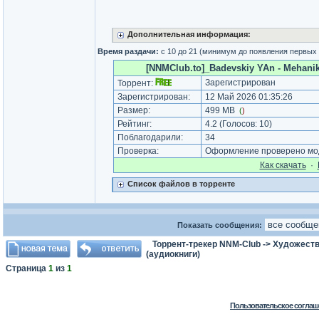
Дополнительная информация:
Время раздачи:
с 10 до 21 (минимум до появления первых
[NNMClub.to]_Badevskiy YAn - Mehanik
Зарегистрирован
Торрент:
Зарегистрирован:
12 Май 2026 01:35:26
Размер:
499 MB
(
)
Рейтинг:
4.2
(Голосов:
10
)
Поблагодарили:
34
Проверка:
Оформление проверено мод
Как cкачать
·
Список файлов в торренте
Показать сообщения:
Торрент-трекер NNM-Club
->
Художеств
(аудиокниги)
Страница
1
из
1
Пользовательское соглаш