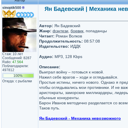
Автор
sinoptik500
®
Ян Бадевский | Механика не
Автор:
Ян Бадевский
Жанр:
фэнтези
,
боевик
, попаданцы
Читает:
Роман Волков
Продолжительность:
08:57:08
Издательство:
ИДДК
Стаж: 10 лет
Аудио:
MP3, 128 Kbps
Сообщений: 8287
Ratio:
47.564
Поблагодарили:
Описание:
497812
Выиграл войну – готовься к новой.
100%
Нажил себе врагов – ходи и оглядывайся.
Откуда: с рыбалки
Простые истины, ничего нового. Однако я пред
чтобы оглядывались мои противники. И не важн
аристократы, заморские миллиардеры, лидеры
обычные конкуренты.
Барон Иванов методично разделается со всем
Таков путь.
Ян Бадевский - Механика невозможного