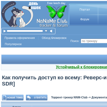
Портал
Форум
Правила оформления
Обход блокировок
Поиск :
Популярное
Устойчивый к блокировка
Как получить доступ ко всему: Реверс-и
SDR]
Торрент-трекер NNM-Club
->
Документа