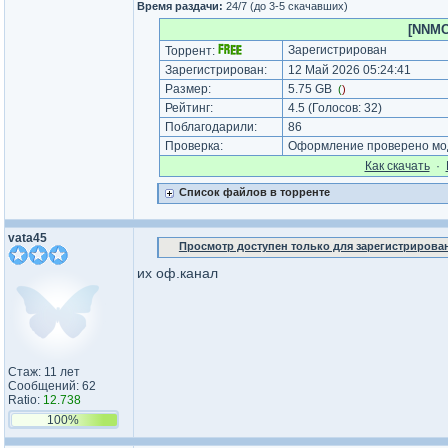
Время раздачи:
24/7 (до 3-5 скачавших)
[NNMC
Зарегистрирован
Торрент:
Зарегистрирован:
12 Май 2026 05:24:41
Размер:
5.75 GB
(
)
Рейтинг:
4.5
(Голосов:
32
)
Поблагодарили:
86
Проверка:
Оформление проверено мод
Как cкачать
·
Список файлов в торренте
vata45
Просмотр доступен только для зарегистрирова
их оф.канал
Стаж: 11 лет
Сообщений: 62
Ratio:
12.738
100%