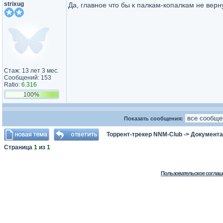
strixug
Да, главное что бы к палкам-копалкам не верну
Стаж: 13 лет 3 мес.
Сообщений: 153
Ratio:
6.316
100%
Показать сообщения:
Торрент-трекер NNM-Club
->
Документа
Страница
1
из
1
Пользовательское соглаш