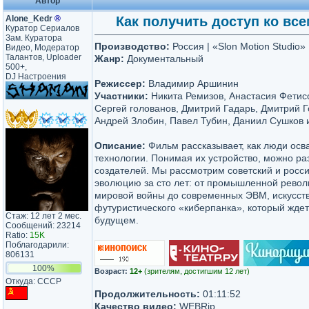
Автор
Alone_Kedr
®
Как получить доступ ко все
Куратор Сериалов
Зам. Куратора
Производство:
Россия | «Slon Motion Studio»
Видео, Модератор
Талантов, Uploader
Жанр:
Документальный
500+,
DJ Настроения
Режиссер:
Владимир Аршинин
Участники:
Никита Ремизов, Анастасия Фетисо
Сергей голованов, Дмитрий Гадарь, Дмитрий Г
Андрей Злобин, Павел Тубин, Даниил Сушков и
Описание:
Фильм рассказывает, как люди ос
технологии. Понимая их устройство, можно ра
создателей. Мы рассмотрим советский и росси
эволюцию за сто лет: от промышленной рево
мировой войны до современных ЭВМ, искусств
футуристического «киберпанка», который жде
Стаж: 12 лет 2 мес.
будущем.
Сообщений: 23214
Ratio:
15K
Поблагодарили:
806131
100%
Возраст:
12+
(зрителям, достигшим 12 лет)
Откуда: CCCP
Продолжительность:
01:11:52
Качество видео:
WEBRip