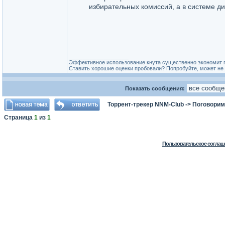
избирательных комиссий, а в системе ди
_________________
Эффективное использование кнута существенно экономит 
Ставить хорошие оценки пробовали? Попробуйте, может не 
Показать сообщения:
Торрент-трекер NNM-Club
->
Поговорим
Страница
1
из
1
Пользовательское соглаш