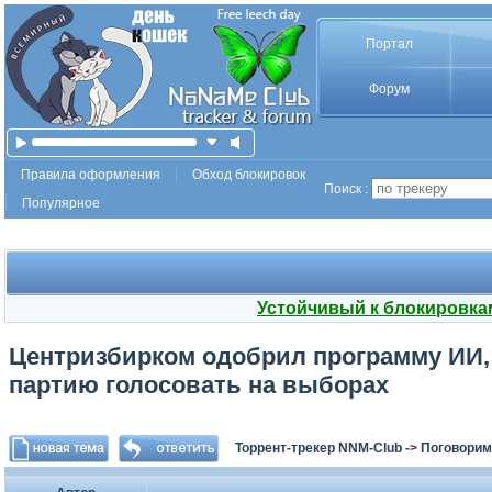
Портал
Форум
Правила оформления
Обход блокировок
Поиск :
Популярное
Устойчивый к блокировка
Центризбирком одобрил программу ИИ,
партию голосовать на выборах
Торрент-трекер NNM-Club
->
Поговорим