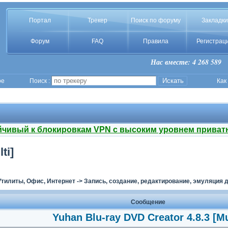
Портал
Трекер
Поиск по форуму
Закладки
Форум
FAQ
Правила
Регистрац
Нас вместе: 4 268 589
ое
Поиск :
Как
йчивый к блокировкам VPN с высоким уровнем приват
ti]
Утилиты, Офис, Интернет
->
Запись, создание, редактирование, эмуляция д
Сообщение
Yuhan Blu-ray DVD Creator 4.8.3 [Mu