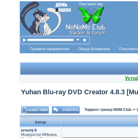
Правила оформления
Обход блокировок
Популярн
Усто
Yuhan Blu-ray DVD Creator 4.8.3 [Mul
Торрент-трекер NNM-Club
->
Автор
artushj
®
Модератор ММедиа,