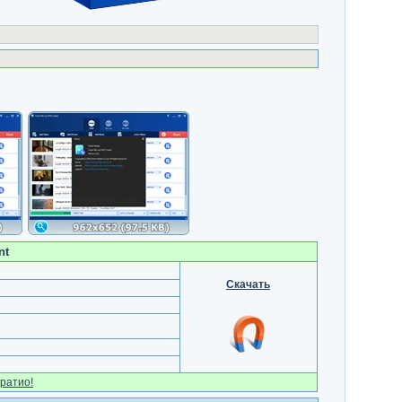
nt
Скачать
ратио!