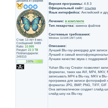
Дизайна и Графики
Версия программы:
4.8.3
Официальный сайт:
ссылка
Язык интерфейса:
Английский и др
Лечение:
в комплекте
Тип лекарства:
замена файлов
Системные требования:
Windows 11/10/8.1/8/7 (x64)
Стаж: 13 лет 8 мес.
Сообщений: 6489
Описание:
Ratio:
10.999
Раздал:
22.3 TB
Лучший Blu-ray-рекордер для записи
Поблагодарили:
Лучший и самый многофункциональн
249310
Лучшее качество звука с поддержкой 
100%
Yuhan Blu-ray Creator позволяет зап
форматах, таких как AVI, MP4, MKV,
записывать MP4 в Blu-ray, MKV в Blu-r
программа для записи фотографий на
форматах JPG, BMP, PNG, TIFF, GIF
Она автоматически создает слайд-шо
слайд-шоу на Blu-ray.