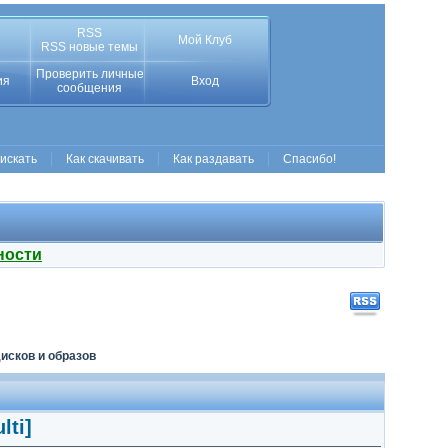
RSS
Мой Клуб
RSS новые темы
Проверить личные
ия
Вход
сообщения
 искать
Как скачивать
Как раздавать
Спасибо!
ности
исков и образов
lti]