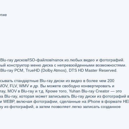
угие
 Blu-ray дисков/ISO-файлов/папок из любых видео и фотографий.
ый конструктор меню диска с непревзойденными возможностями.
Blu-ray PCM, TrueHD (Dolby Atmos), DTS HD Master Reserved.
исывать стандартные Blu-ray диски из видео в более чем 200
 MOV, FLV, WMV и др. Вы можете свободно конвертировать и
ay, MOV в Blu-ray и т.д. Кроме того, Yuhan Blu-ray Creator — это
 Blu-ray, которая может записывать Blu-ray диски из фотографий 
 и WEBP, включая фотографии, сделанные на iPhone в формате HE
у из фотографий, а затем позволяет легко записать созданное