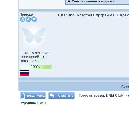
Список файлов в торренте
Панюра
Спасибо! Классная прграмма! Надею
Стаж: 15 лет 3 мес.
Сообщений: 110
Ratio:
17.699
100%
Пока
Торрент-трекер NNM-Club
->
Страница
1
из
1