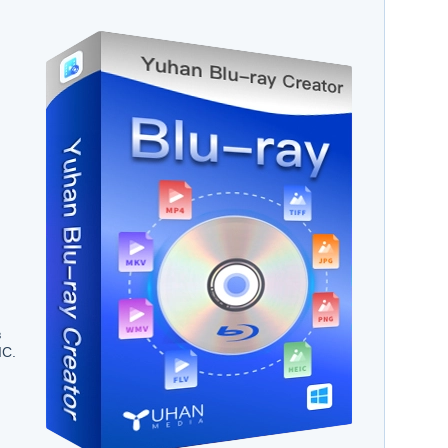
в
IC.