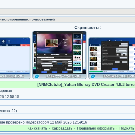
регистрированных пользователей
Скриншоты:
[NNMClub.to]_Yuhan Blu-ray DVD Creator 4.8.3.torre
ирован
26 12:58:15
лосов:
22
)
е проверено модератором 12 Май 2026 12:59:16
Как cкачать
·
Как раздать
·
Правильно оформить
·
Поднять 