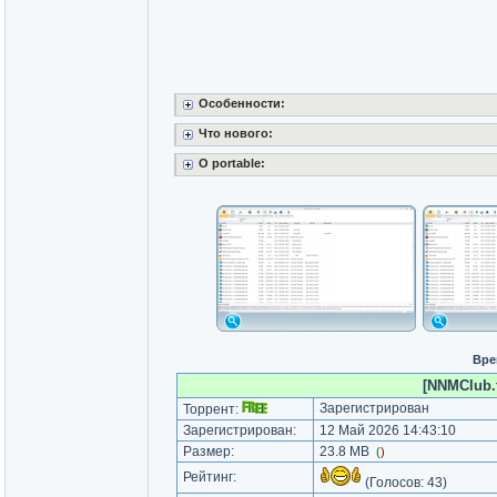
Особенности:
Что нового:
O portable:
Вре
[NNMClub.t
Зарегистрирован
Торрент:
Зарегистрирован:
12 Май 2026 14:43:10
Размер:
23.8 MB
(
)
Рейтинг:
(Голосов:
43
)