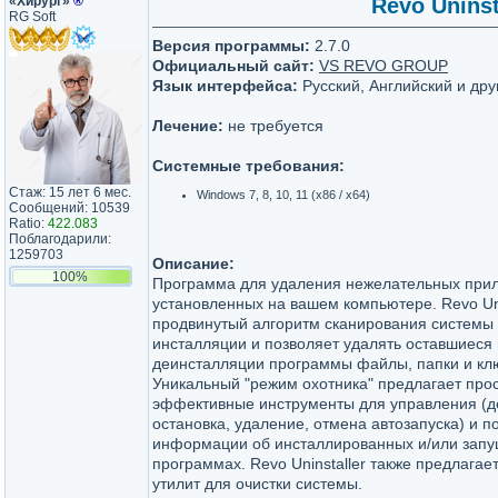
«Хирург»
®
Revo Uninsta
RG Soft
Версия программы:
2.7.0
Официальный сайт:
VS REVO GROUP
Язык интерфейса:
Русский, Английский и дру
Лечение:
не требуется
Системные требования:
Стаж: 15 лет 6 мес.
Windows 7, 8, 10, 11 (x86 / x64)
Сообщений: 10539
Ratio:
422.083
Поблагодарили:
1259703
Описание:
100%
Программа для удаления нежелательных при
установленных на вашем компьютере. Revo Uni
продвинутый алгоритм сканирования системы 
инсталляции и позволяет удалять оставшиеся
деинсталляции программы файлы, папки и кл
Уникальный "режим охотника" предлагает прос
эффективные инструменты для управления (д
остановка, удаление, отмена автозапуска) и п
информации об инсталлированных и/или зап
программах. Revo Uninstaller также предлагае
утилит для очистки системы.