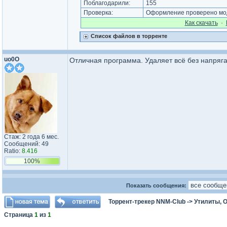
Поблагодарили:
155
Проверка:
Оформление проверено мод
Как cкачать
·
Список файлов в торренте
uo0O
Отличная программа. Удаляет всё без напряга
Стаж: 2 года 6 мес.
Сообщений: 49
Ratio:
8.416
100%
Показать сообщения:
Торрент-трекер NNM-Club
->
Утилиты, 
Страница
1
из
1