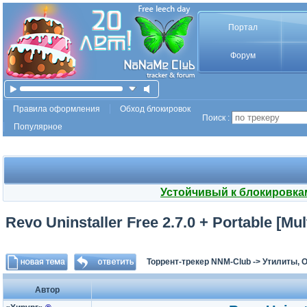
Портал
Форум
Правила оформления
Обход блокировок
Поиск :
Популярное
Устойчивый к блокировка
Revo Uninstaller Free 2.7.0 + Portable [Mul
Торрент-трекер NNM-Club
->
Утилиты, 
Автор