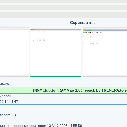
Скриншоты:
чавших
[NNMClub.to]_RAMMap 1.63 repack by TRENERA.torr
ирован
26 14:14:47
)
лосов:
31
)
е проверено модератором 13 Май 2026 14:55:58