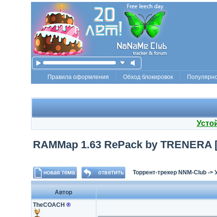
Правила оформления
Обход блокировок
Популярн
Усто
RAMMap 1.63 RePack by TRENERA [
Торрент-трекер NNM-Club
->
Автор
TheCOACH
®