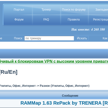
Портал
Трекер
Поиск по форуму
Закладки
Форум
FAQ
Правила
Регистрац
Нас вместе: 4 268 380
ое
Поиск :
Как
йчивый к блокировкам VPN с высоким уровнем приват
Ru/En]
Утилиты, Офис, Интернет
->
Разное (Утилиты, Офис, Интернет)
Сообщение
RAMMap 1.63 RePack by TRENERA [R