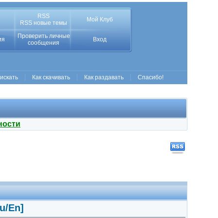
RSS
Мой Клуб
RSS новые темы
Проверить личные
ия
Вход
сообщения
 искать
Как скачивать
Как раздавать
Спасибо!
ности
u/En]