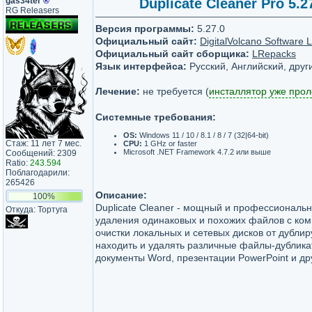
gas34ter
®
Duplicate Cleaner Pro 5.2
RG Releasers
Версия программы:
5.27.0
Официальный сайт:
DigitalVolcano Software L
Официальный сайт сборщика:
LRepacks
Язык интерфейса:
Русский, Английский, друг
Лечение:
не требуется (
инсталлятор уже про
Системные требования:
OS:
Windows 11 / 10 / 8.1 / 8 / 7 (32|64-bit)
Стаж: 11 лет 7 мес.
CPU:
1 GHz or faster
Microsoft .NET Framework 4.7.2 или выше
Сообщений: 2309
Ratio:
243.594
Поблагодарили:
265426
Описание:
100%
Duplicate Cleaner - мощный и профессиональн
Откуда: Тортуга
удаления одинаковых и похожих файлов с ком
очистки локальных и сетевых дисков от дубл
находить и удалять различные файлы-дубликат
документы Word, презентации PowerPoint и др