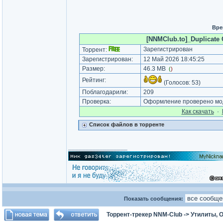
Вре
[NNMClub.to]_Duplicate C
Зарегистрирован
Торрент:
Зарегистрирован:
12 Май 2026 18:45:25
Размер:
46.3 MB
(
)
Рейтинг:
(Голосов:
53
)
Поблагодарили:
209
Проверка:
Оформление проверено мод
Как cкачать
·
Список файлов в торренте
_________________
Показать сообщения:
Торрент-трекер NNM-Club
->
Утилиты, 