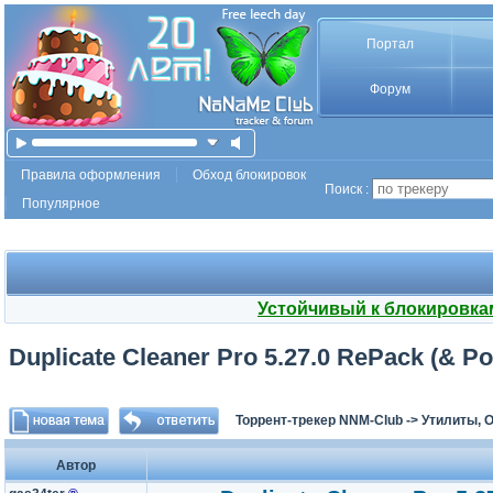
Портал
Форум
Правила оформления
Обход блокировок
Поиск :
Популярное
Устойчивый к блокировка
Duplicate Cleaner Pro 5.27.0 RePack (& Po
Торрент-трекер NNM-Club
->
Утилиты, 
Автор