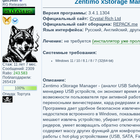
gas34ter
®
Zentimo xStorage Man
RG Releasers
Версия программы:
3.4.1.1304
Официальный сайт:
Crystal Rich Ltd
Официальный сайт сборщика:
REPACK.me
Язык интерфейса:
Русский, Английский, друг
Лечение:
не требуется
(инсталлятор уже прол
Системные требования:
Windows 11 / 10 / 8.1 / 8 / 7 (32|64-bit)
Стаж: 11 лет 7 мес.
Сообщений: 2309
Ratio:
243.583
Поблагодарили:
Описание:
265419
Zentimo xStorage Manager - (аналог USB Safel
100%
менеджер USB устройств, он экономит время 
Откуда: Тортуга
возможности пользователя при активной рабо
переносными винчестерами, кард-ридерами и
Программа дает удобное безопасное извлечен
недостатков встроенного в Windows, показыва
мешают извлечь устройство, убирает диски пус
ридеров, умеет возвращать обратно отключен
содержит массу других функций для комфортн
работы с hot-plug устройствами (USB, SATA, Fi