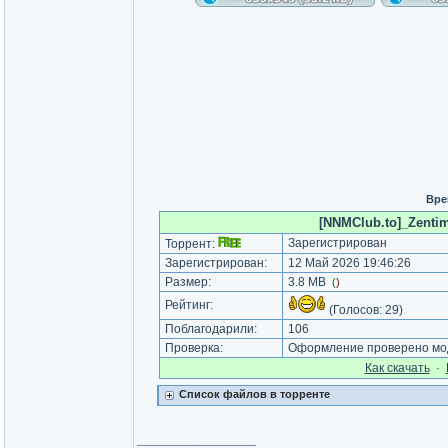
Вре
[NNMClub.to]_Zentim
Зарегистрирован
Торрент:
Зарегистрирован:
12 Май 2026 19:46:26
Размер:
3.8 MB
(
)
Рейтинг:
(Голосов:
29
)
Поблагодарили:
106
Проверка:
Оформление проверено мод
Как cкачать
·
Список файлов в торренте
_________________