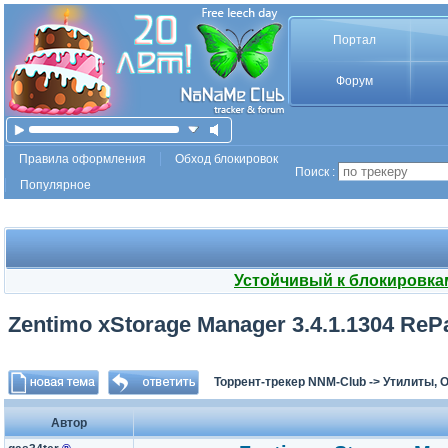
Портал
Форум
Правила оформления
Обход блокировок
Поиск :
Популярное
Устойчивый к блокировка
Zentimo xStorage Manager 3.4.1.1304 RePa
Торрент-трекер NNM-Club
->
Утилиты, 
Автор