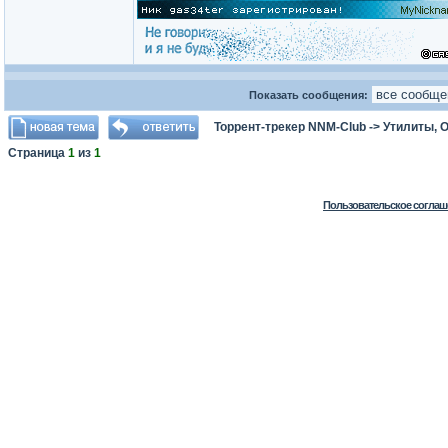
Показать сообщения:
Торрент-трекер NNM-Club
->
Утилиты, 
Страница
1
из
1
Пользовательское соглаш