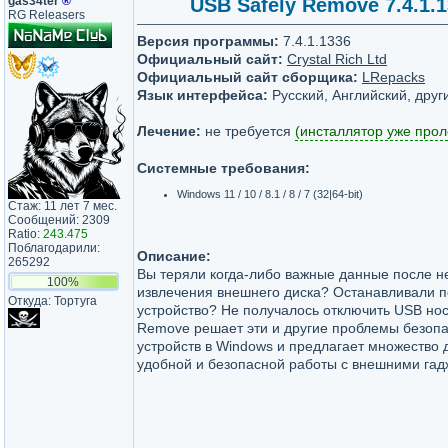
gas34ter
®
USB Safely Remove 7.4.1.1
RG Releasers
Версия программы:
7.4.1.1336
Официальный сайт:
Crystal Rich Ltd
Официальный сайт сборщика:
LRepacks
Язык интерфейса:
Русский, Английский, друг
Лечение:
не требуется
(инсталлятор уже прол
Системные требования:
Windows 11 / 10 / 8.1 / 8 / 7 (32|64-bit)
Стаж: 11 лет 7 мес.
Сообщений: 2309
Ratio:
243.475
Поблагодарили:
Описание:
265292
Вы теряли когда-либо важные данные после н
100%
извлечения внешнего диска? Останавливали п
Откуда: Тортуга
устройство? Не получалось отключить USB нос
Remove решает эти и другие проблемы безопа
устройств в Windows и предлагает множество 
удобной и безопасной работы с внешними гад