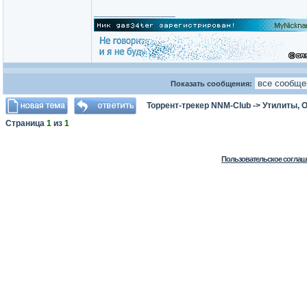
_________________
Показать сообщения:
Торрент-трекер NNM-Club
->
Утилиты, 
Страница
1
из
1
Пользовательское соглаш