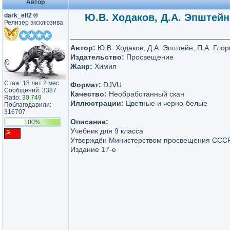
Автор
dark_elf2
®
Ю.В. Ходаков, Д.А. Эпштейн,
Релизер эксклюзива
Автор:
Ю.В. Ходаков, Д.А. Эпштейн, П.А. Глор
Издательство:
Просвещение
Жанр:
Химия
Стаж: 18 лет 2 мес.
Формат:
DJVU
Сообщений: 3387
Качество:
Необработанный скан
Ratio:
30.749
Иллюстрации:
Цветные и черно-белые
Поблагодарили:
316707
Описание:
100%
Учебник для 9 класса
Утверждён Министерством просвещения ССС
Издание 17-е