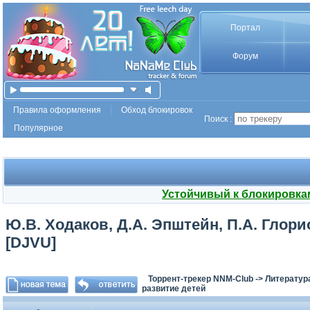
Портал
Форум
Правила оформления
Обход блокировок
Поиск :
Популярное
Устойчивый к блокировка
Ю.В. Ходаков, Д.А. Эпштейн, П.А. Глорио
[DJVU]
Торрент-трекер NNM-Club
->
Литератур
развитие детей