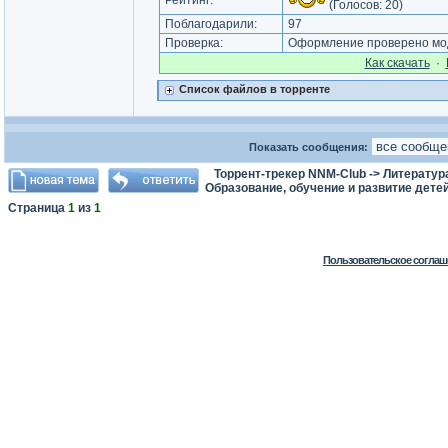
Рейтинг:
(Голосов:
20
)
Поблагодарили:
97
Проверка:
Оформление проверено мод
Как cкачать
·
Список файлов в торренте
Показать сообщения:
Торрент-трекер NNM-Club
->
Литератур
Образование, обучение и развитие дете
Страница
1
из
1
Пользовательское соглаш