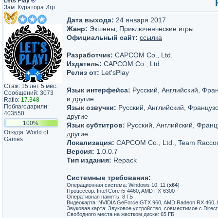
Lets Play
®
Зам. Куратора Игр
Дата выхода:
24 января 2017
Жанр:
Экшены, Приключенческие игры
Официальный сайт:
ссылка
Разработчик:
CAPCOM Co., Ltd.
Издатель:
CAPCOM Co., Ltd.
Релиз от:
Let'sРlay
Стаж: 15 лет 5 мес.
Язык интерфейса:
Русский, Английский, Фра
Сообщений: 3073
и другие
Ratio:
17.348
Поблагодарили:
Язык озвучки:
Русский, Английский, Французс
403550
другие
100%
Язык субтитров:
Русский, Английский, Франц
Откуда: World of
другие
Games
Локализация:
CAPCOM Co., Ltd., Team Racco
Версия:
1.0.0.7
Тип издания:
Repack
Системные требования:
Операционная система: Windows 10, 11 (
x64
)
Процессор: Intel Core i5-4460, AMD FX-6300
Оперативная память: 8 ГБ
Видеокарта: NVIDIA GeForce GTX 960, AMD Radeon RX 460, D
Звуковая карта: Звуковое устройство, совместимое с Direct
Свободного места на жестком диске: 65 ГБ