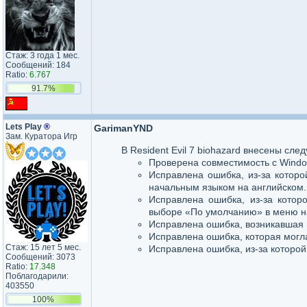
Стаж: 3 года 1 мес.
Сообщений: 184
Ratio:
6.767
91.7%
Lets Play
®
GarimanYND
Зам. Куратора Игр
В Resident Evil 7 biohazard внесены сл
Проверена совместимость с Windo
Исправлена ​​ошибка, из-за кото
начальным языком на английском.
Исправлена ​​ошибка, из-за кот
выборе «По умолчанию» в меню н
Исправлена ​​ошибка, возникавшая
Исправлена ​​ошибка, которая мог
Стаж: 15 лет 5 мес.
Исправлена ​​ошибка, из-за которой
Сообщений: 3073
Ratio:
17.348
Поблагодарили:
403550
100%