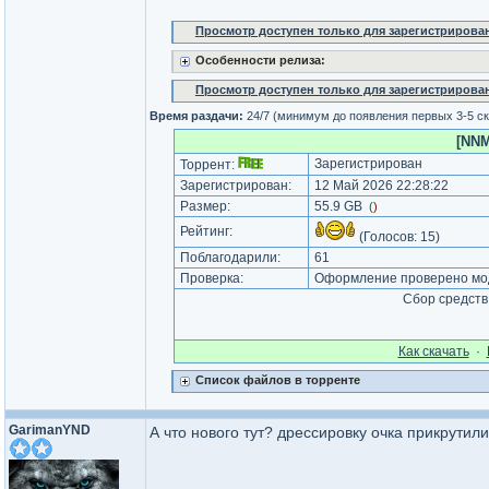
Просмотр доступен только для зарегистрирова
Особенности релиза:
Просмотр доступен только для зарегистрирова
Время раздачи:
24/7 (минимум до появления первых 3-5 с
[NNM
Зарегистрирован
Торрент:
Зарегистрирован:
12 Май 2026 22:28:22
Размер:
55.9 GB
(
)
Рейтинг:
(Голосов:
15
)
Поблагодарили:
61
Проверка:
Оформление проверено мод
Сбор средств
Как cкачать
·
Список файлов в торренте
GarimanYND
А что нового тут? дрессировку очка прикрутил