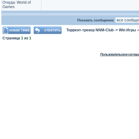
Откуда: World of
Games
Показать сообщения:
Торрент-трекер NNM-Club
->
Win Игры
-
Страница
1
из
1
Пользовательское соглаш