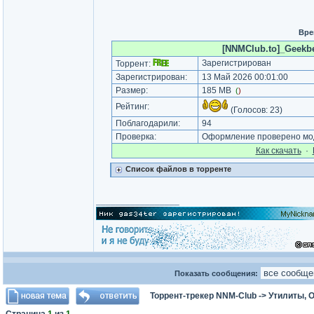
Вре
[NNMClub.to]_Geekben
Зарегистрирован
Торрент:
Зарегистрирован:
13 Май 2026 00:01:00
Размер:
185 MB
(
)
Рейтинг:
(Голосов:
23
)
Поблагодарили:
94
Проверка:
Оформление проверено мод
Как cкачать
·
Список файлов в торренте
_________________
Показать сообщения:
Торрент-трекер NNM-Club
->
Утилиты, 