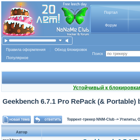
Портал
Форум
Правила оформления
Обход блокировок
Поиск :
Популярное
Устойчивый к блокировка
Geekbench 6.7.1 Pro RePack (& Portable) 
Торрент-трекер NNM-Club
->
Утилиты, 
Автор