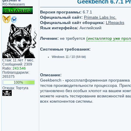
gas34ter
®
Geekbench 6.7.1 Pr
RG Releasers
Версия программы:
6.7.1
Официальный сайт:
Primate Labs Inc.
Официальный сайт сборщика:
LRepacks
Язык интерфейса:
Английский
Лечение:
не требуется
(инсталлятор уже прол
Системные требования:
Windows 11 / 10 (64-bit)
Стаж: 11 лет 7 мес.
Сообщений: 2309
Ratio:
243.546
Поблагодарили:
Описание:
265375
Geekbench - кроссплатформенная программа
100%
тестов производительности процессора. Прил
Откуда: Тортуга
установлено без особых хлопот на вашем ком
можете начать тестирование возможностей ва
всех компонентов системы.