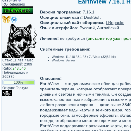
gas34ter
®
EarthView 7.16.1 R
RG Releasers
Версия программы:
7.16.1
Официальный сайт:
DeskSoft
Официальный сайт сборщика:
LRepacks
Язык интерфейса:
Русский, Английский
Лечение:
не требуется (
инсталлятор уже про
Системные требования:
Windows 11 / 10 / 8.1 / 8 / 7 / Vista (32|64-bit)
Стаж: 11 лет 7 мес.
Windows Server
Сообщений: 2309
Ratio:
243.546
Поблагодарили:
265375
Описание:
100%
EarthView — это динамические обои для рабоч
Откуда: Тортуга
хранитель экрана, которые отображают прекр
дневным светом и ночными тенями. Он создае
высококачественные изображения с высоким 
любого разрешения экрана — даже выше 384
поддерживает виды карты и земного шара, го
городские огни, атмосферные эффекты, обла
погоде, отображение местного времени и мног
EarthView поддерживает различные карты, по