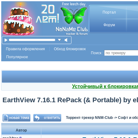
Портал
Форум
Правила оформления
Обход блокировок
Поиск :
Популярное
Устойчивый к блокировка
EarthView 7.16.1 RePack (& Portable) by 
Торрент-трекер NNM-Club
->
Софт и об
Автор