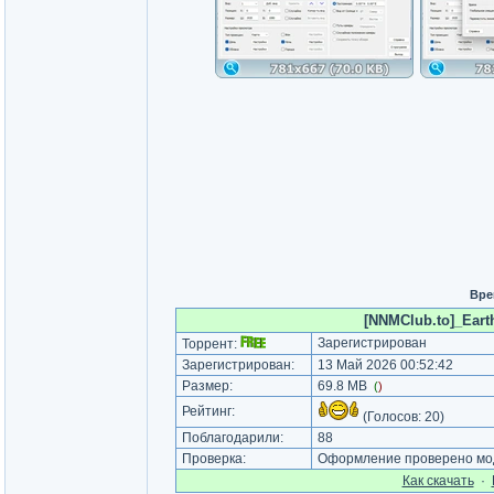
Вре
[NNMClub.to]_Earth
Зарегистрирован
Торрент:
Зарегистрирован:
13 Май 2026 00:52:42
Размер:
69.8 MB
(
)
Рейтинг:
(Голосов:
20
)
Поблагодарили:
88
Проверка:
Оформление проверено мод
Как cкачать
·