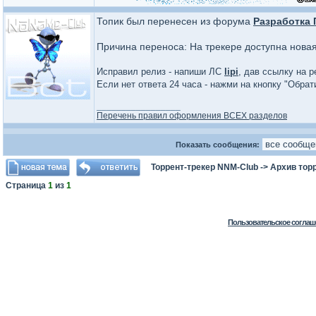
Топик был перенесен из форума
Разработка
Причина переноса: На трекере доступна нова
Исправил релиз - напиши ЛС
lipi
, дав ссылку на р
Если нет ответа 24 часа - нажми на кнопку "Обра
_________________
Перечень правил оформления ВСЕХ разделов
Показать сообщения:
Торрент-трекер NNM-Club
->
Архив тор
Страница
1
из
1
Пользовательское соглаш