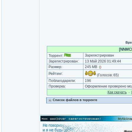
Вре
[NNMCl
Зарегистрирован
Торрент:
Зарегистрирован:
13 Май 2026 01:49:44
Размер:
245 MB
(
)
Рейтинг:
(Голосов:
65
)
Поблагодарили:
196
Проверка:
Оформление проверено мод
Как cкачать
·
Список файлов в торренте
_________________