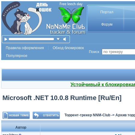
Портал
Форум
Правила оформления
Обход блокировок
Поиск :
Популярное
Устойчивый к блокировка
Microsoft .NET 10.0.8 Runtime [Ru/En]
Торрент-трекер NNM-Club
->
Архив тор
Автор