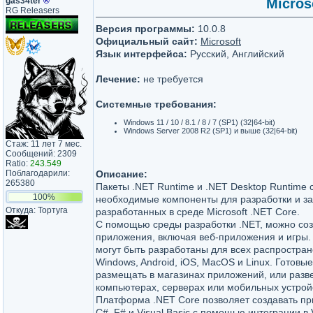
gas34ter
®
Micros
RG Releasers
Версия программы:
10.0.8
Официальный сайт:
Microsoft
Язык интерфейса:
Русский, Английский
Лечение:
не требуется
Системные требования:
Windows 11 / 10 / 8.1 / 8 / 7 (SP1) (32|64-bit)
Windows Server 2008 R2 (SP1) и выше (32|64-bit)
Стаж: 11 лет 7 мес.
Сообщений: 2309
Ratio:
243.549
Поблагодарили:
Описание:
265380
Пакеты .NET Runtime и .NET Desktop Runtime 
100%
необходимые компоненты для разработки и за
Откуда: Тортуга
разработанных в среде Microsoft .NET Core.
С помощью среды разработки .NET, можно со
приложения, включая веб-приложения и игры.
могут быть разработаны для всех распростра
Windows, Android, iOS, MacOS и Linux. Готов
размещать в магазинах приложений, или разв
компьютерах, серверах или мобильных устрой
Платформа .NET Core позволяет создавать пр
C#, F# и Visual Basic с помощью интеграции в Vi