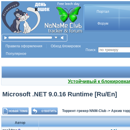
Портал
Форум
Правила оформления
Обход блокировок
Поиск :
Популярное
Устойчивый к блокировка
Microsoft .NET 9.0.16 Runtime [Ru/En]
Торрент-трекер NNM-Club
->
Архив тор
Автор