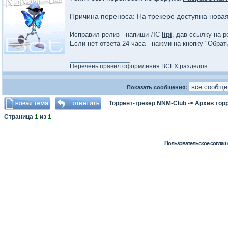
Причина переноса: На трекере доступна нова
Исправил релиз - напиши ЛС
lipi
, дав ссылку на р
Если нет ответа 24 часа - нажми на кнопку "Обра
_________________
Перечень правил оформления ВСЕХ разделов
Показать сообщения:
Торрент-трекер NNM-Club
->
Архив тор
Страница
1
из
1
Пользовательское соглаш