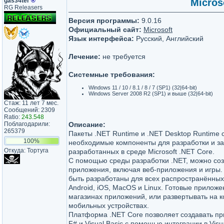
gas34ter
®
Micros
RG Releasers
Версия программы:
9.0.16
Официальный сайт:
Microsoft
Язык интерфейса:
Русский, Английский
Лечение:
не требуется
Системные требования:
Windows 11 / 10 / 8.1 / 8 / 7 (SP1) (32|64-bit)
Windows Server 2008 R2 (SP1) и выше (32|64-bit)
Стаж: 11 лет 7 мес.
Сообщений: 2309
Ratio:
243.548
Поблагодарили:
Описание:
265379
Пакеты .NET Runtime и .NET Desktop Runtime 
100%
необходимые компоненты для разработки и за
Откуда: Тортуга
разработанных в среде Microsoft .NET Core.
С помощью среды разработки .NET, можно со
приложения, включая веб-приложения и игры.
быть разработаны для всех распространённы
Android, iOS, MacOS и Linux. Готовые прилож
магазинах приложений, или развертывать на 
мобильных устройствах.
Платформа .NET Core позволяет создавать пр
F# и Visual Basic с помощью интеграции в Visual