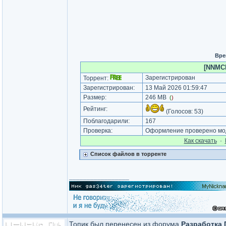
Вре
[NNMCl
Зарегистрирован
Торрент:
Зарегистрирован:
13 Май 2026 01:59:47
Размер:
246 MB
(
)
Рейтинг:
(Голосов:
53
)
Поблагодарили:
167
Проверка:
Оформление проверено мод
Как cкачать
·
Список файлов в торренте
_________________
Топик был перенесен из форума
Разработка