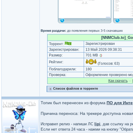
Время раздачи:
до появления первых 3-5 скачавших
[NNMClub.to]_Goo
Зарегистрирован
Торрент:
Зарегистрирован:
13 Май 2026 09:38:31
Размер:
701 MB
(
)
Рейтинг:
(Голосов:
63
)
Поблагодарили:
180
Проверка:
Оформление проверено мод
Как cкачать
·
Список файлов в торренте
Топик был перенесен из форума
ПО для Инте
Причина переноса: На трекере доступна нова
Исправил релиз - напиши ЛС
lipi
, дав ссылку на р
Если нет ответа 24 часа - нажми на кнопку "Обра