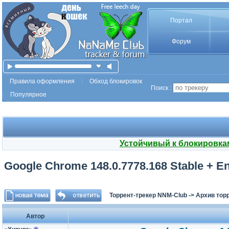
Портал
Форум
Правила оформления
Обход блокировок
Поиск :
Популярное
Устойчивый к блокировка
Google Chrome 148.0.7778.168 Stable + Ent
Торрент-трекер NNM-Club
->
Архив тор
Автор