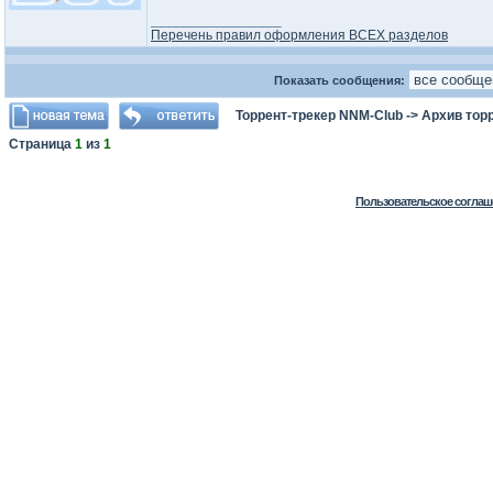
_________________
Перечень правил оформления ВСЕХ разделов
Показать сообщения:
Торрент-трекер NNM-Club
->
Архив тор
Страница
1
из
1
Пользовательское соглаш