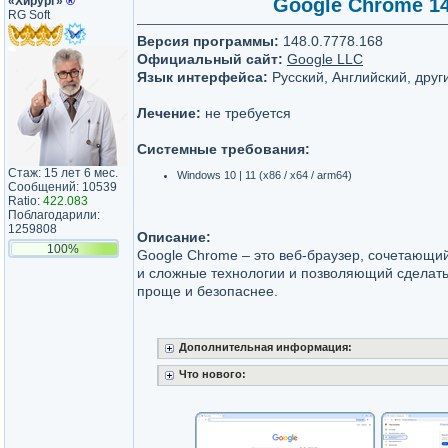
«Хирург»
®
Google Chrome 148
RG Soft
Версия программы:
148.0.7778.168
Официальный сайт:
Google LLC
Язык интерфейса:
Русский, Английский, друг
Лечение:
не требуется
Системные требования:
Стаж: 15 лет 6 мес.
Windows 10 | 11 (x86 / x64 / arm64)
Сообщений: 10539
Ratio:
422.083
Поблагодарили:
1259808
Описание:
100%
Google Chrome – это веб-браузер, сочетающи
и сложные технологии и позволяющий сделать
проще и безопаснее.
Дополнительная информация:
Что нового: