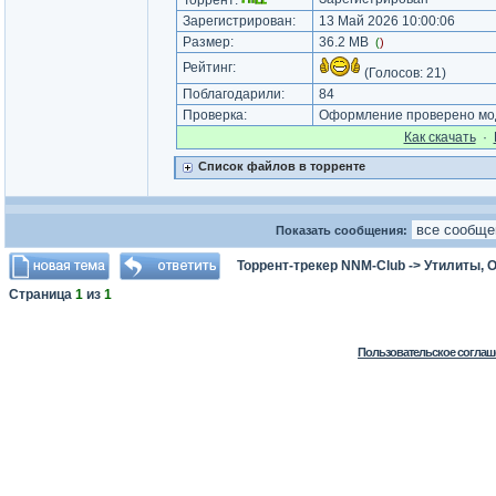
Торрент:
Зарегистрирован:
13 Май 2026 10:00:06
Размер:
36.2 MB
(
)
Рейтинг:
(Голосов:
21
)
Поблагодарили:
84
Проверка:
Оформление проверено мод
Как cкачать
·
Список файлов в торренте
Показать сообщения:
Торрент-трекер NNM-Club
->
Утилиты, 
Страница
1
из
1
Пользовательское соглаш