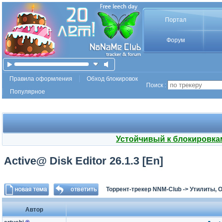
Портал
Форум
Правила оформления
Обход блокировок
Поиск :
Популярное
Устойчивый к блокировка
Active@ Disk Editor 26.1.3 [En]
Торрент-трекер NNM-Club
->
Утилиты, 
Автор