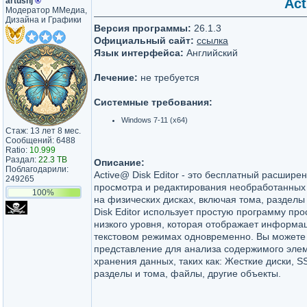
artushj
®
Act
Модератор ММедиа,
Дизайна и Графики
Версия программы:
26.1.3
Официальный сайт:
ссылка
Язык интерфейса:
Английский
Лечение:
не требуется
Системные требования:
Windows 7-11 (x64)
Стаж: 13 лет 8 мес.
Сообщений: 6488
Ratio:
10.999
Раздал:
22.3 TB
Описание:
Поблагодарили:
Active@ Disk Editor - это бесплатный расшире
249265
просмотра и редактирования необработанных 
100%
на физических дисках, включая тома, разделы
Disk Editor использует простую программу пр
низкого уровня, которая отображает информа
текстовом режимах одновременно. Вы можете 
представление для анализа содержимого элем
хранения данных, таких как: Жесткие диски, S
разделы и тома, файлы, другие объекты.