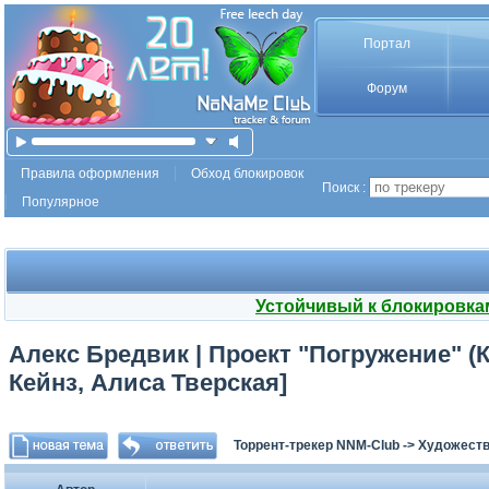
Портал
Форум
Правила оформления
Обход блокировок
Поиск :
Популярное
Устойчивый к блокировка
Алекс Бредвик | Проект "Погружение" (Кн
Кейнз, Алиса Тверская]
Торрент-трекер NNM-Club
->
Художеств