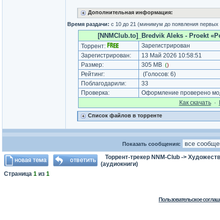
Дополнительная информация:
Время раздачи:
с 10 до 21 (минимум до появления первых
[NNMClub.to]_Bredvik Aleks - Proekt «Po
Зарегистрирован
Торрент:
Зарегистрирован:
13 Май 2026 10:58:51
Размер:
305 MB
(
)
Рейтинг:
(Голосов:
6
)
Поблагодарили:
33
Проверка:
Оформление проверено мод
Как cкачать
·
Список файлов в торренте
Показать сообщения:
Торрент-трекер NNM-Club
->
Художеств
(аудиокниги)
Страница
1
из
1
Пользовательское соглаш