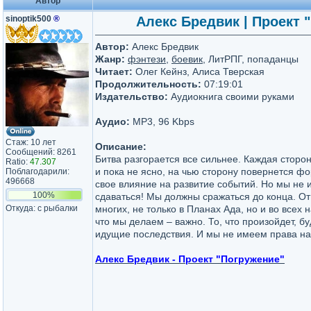
Автор
sinoptik500
®
Алекс Бредвик | Проект "
Автор:
Алекс Бредвик
Жанр:
фэнтези
,
боевик
, ЛитРПГ, попаданцы
Читает:
Олег Кейнз, Алиса Тверская
Продолжительность:
07:19:01
Издательство:
Аудиокнига своими руками
Аудио:
MP3, 96 Kbps
Стаж: 10 лет
Описание:
Сообщений: 8261
Битва разгорается все сильнее. Каждая сторон
Ratio:
47.307
и пока не ясно, на чью сторону повернется фо
Поблагодарили:
496668
свое влияние на развитие событий. Но мы не
100%
сдаваться! Мы должны сражаться до конца. От 
Откуда: с рыбалки
многих, не только в Планах Ада, но и во всех 
что мы делаем – важно. То, что произойдет, б
идущие последствия. И мы не имеем права на
Алекс Бредвик - Проект "Погружение"