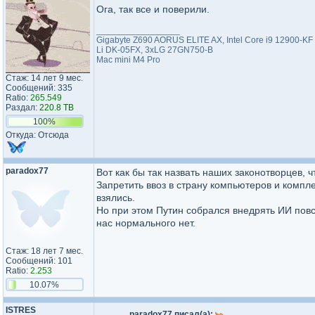
Ога, так все и поверили.
_________________
Gigabyte Z690 AORUS ELITE AX, Intel Core i9 12900-K
Li DK-05FX, 3xLG 27GN750-B
Mac mini M4 Pro
Стаж: 14 лет 9 мес.
Сообщений: 335
Ratio:
265.549
Раздал:
220.8 TB
100%
Откуда: Отсюда
paradox77
Вот как бы так назвать наших законотворцев, ч
Запретить ввоз в страну компьютеров и компле
взялись.
Но при этом Путин собрался внедрять ИИ повс
нас нормального нет.
Стаж: 18 лет 7 мес.
Сообщений: 101
Ratio:
2.253
10.07%
ISTRES
paradox77 писал(а):