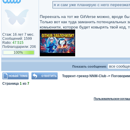
я и сам уже планирую с него переезжа
Переехать на тот же GitVerse можно, вроде бы 
Только вот как туда заманить потенциальных з
комьюнити, которое будет ковырять твой код, т
Стаж: 16 лет 7 мес.
Сообщений: 1599
Ratio:
47.515
Поблагодарили: 206
100%
Показать сообщения:
Торрент-трекер NNM-Club
->
Поговорим
Страница
1
из
7
Пользовательское соглаш