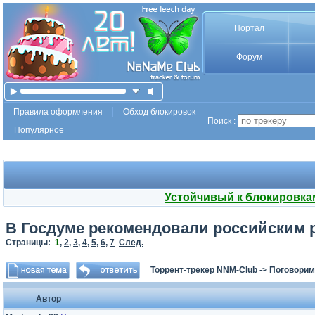
Портал
Форум
Правила оформления
Обход блокировок
Поиск :
Популярное
Устойчивый к блокировка
В Госдуме рекомендовали российским р
Страницы:
1
,
2
,
3
,
4
,
5
,
6
,
7
След.
Торрент-трекер NNM-Club
->
Поговорим
Автор