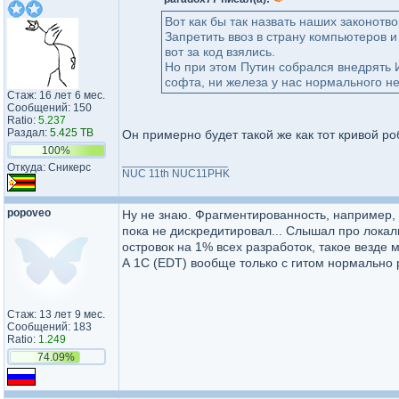
Вот как бы так назвать наших законотво
Запретить ввоз в страну компьютеров и
вот за код взялись.
Но при этом Путин собрался внедрять 
софта, ни железа у нас нормального не
Стаж: 16 лет 6 мес.
Сообщений: 150
Ratio:
5.237
Раздал:
5.425 TB
Он примерно будет такой же как тот кривой ро
100%
_________________
Откуда: Сникерс
NUC 11th NUC11PHK
popoveo
Ну не знаю. Фрагментированность, например, в
пока не дискредитировал... Слышал про локал
островок на 1% всех разработок, такое везде 
А 1С (EDT) вообще только с гитом нормально 
Стаж: 13 лет 9 мес.
Сообщений: 183
Ratio:
1.249
74.09%