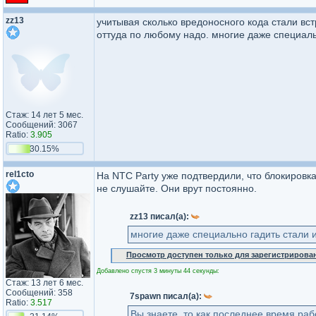
zz13
учитывая сколько вредоносного кода стали встр
оттуда по любому надо. многие даже специаль
Стаж: 14 лет 5 мес.
Сообщений: 3067
Ratio:
3.905
30.15%
rel1cto
На NTC Party уже подтвердили, что блокировка
не слушайте. Они врут постоянно.
zz13 писал(а):
многие даже специально гадить стали 
Просмотр доступен только для зарегистрирова
Добавлено спустя 3 минуты 44 секунды:
Стаж: 13 лет 6 мес.
Сообщений: 358
7spawn писал(а):
Ratio:
3.517
Вы знаете, то как последнее время раб