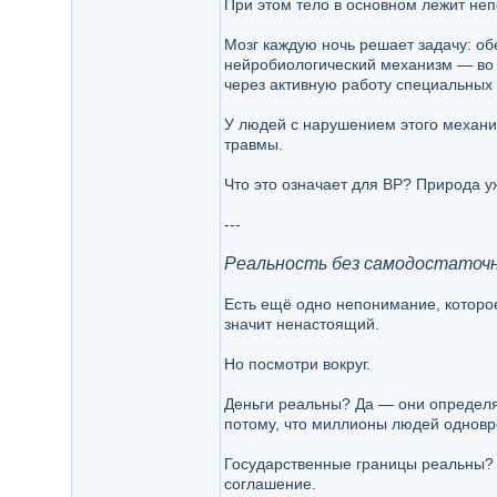
При этом тело в основном лежит не
Мозг каждую ночь решает задачу: об
нейробиологический механизм — во 
через активную работу специальных з
У людей с нарушением этого механи
травмы.
Что это означает для ВР? Природа у
---
Реальность без самодостаточ
Есть ещё одно непонимание, которо
значит ненастоящий.
Но посмотри вокруг.
Деньги реальны? Да — они определяю
потому, что миллионы людей одновре
Государственные границы реальны? И
соглашение.