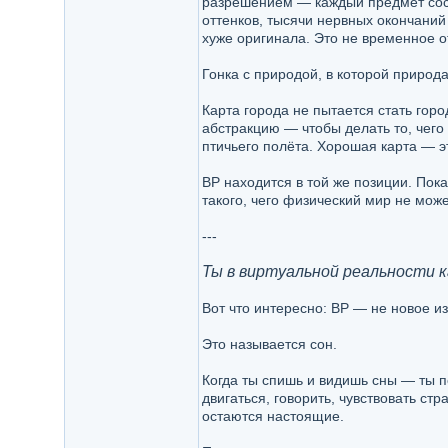
разрешением — каждый предмет сост
оттенков, тысячи нервных окончани
хуже оригинала. Это не временное о
Гонка с природой, в которой природа
Карта города не пытается стать гор
абстракцию — чтобы делать то, чего
птичьего полёта. Хорошая карта — эт
ВР находится в той же позиции. Пок
такого, чего физический мир не мож
---
Ты в виртуальной реальности к
Вот что интересно: ВР — не новое и
Это называется сон.
Когда ты спишь и видишь сны — ты п
двигаться, говорить, чувствовать с
остаются настоящие.