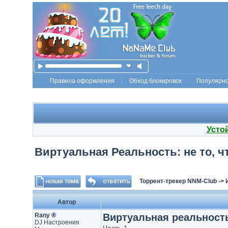
Правила оформления
Обход блокировок
Популярн
Усто
Виртуальная Реальность: не то, ч
Торрент-трекер NNM-Club
->
Автор
Rany
®
Виртуальная реальность
DJ Настроения