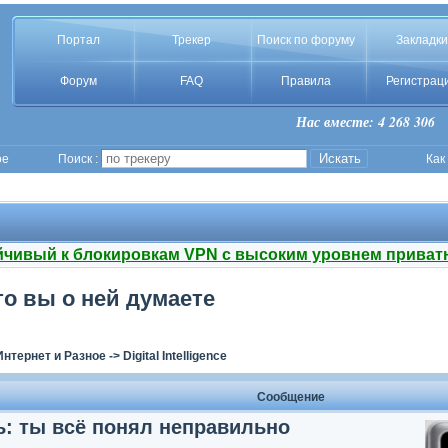
Портал
Трекер
Поиск по форуму
Закладки
Форум
FAQ
Правила
Регистрац
Нас вместе: 4 268 306
ое
Поиск :
Как
йчивый к блокировкам VPN с высоким уровнем приват
то вы о ней думаете
Интернет и Разное
->
Digital Intelligence
Сообщение
: ты всё понял неправильно