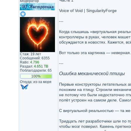
Часть 1
Модератор
Voice of Void | SingularityForge
---
Когда слышишь «виртуальная реально
контроллеры в руках, человек машет 
обсуждается в новостях. Кажется, вс
Вот только эта картинка — неверная.
Стаж: 19 лет
Сообщений: 6355
Ratio:
4.796
---
Раздал:
4.651 TB
Поблагодарили: 65
Ошибка механической птицы
100%
Откуда: из-за моря
Первые конструкторы летательных ап
похожим на птицу. Строили механич
не потому что были недостаточно пт
полёт устроен на самом деле. Самол
С виртуальной реальностью — та же
Тридцать лет разработчики шли по п
чтобы мозг поверил. Камень преткно