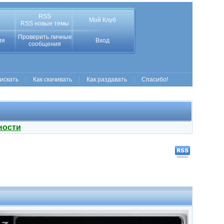
RSS
Мой Клуб
RSS новые темы
Проверить личные
ия
Вход
сообщения
 искать
Как скачивать
Как раздавать
Спасибо!
ности