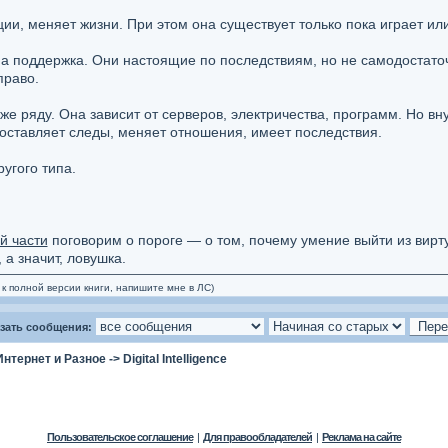
и, меняет жизни. При этом она существует только пока играет или
а поддержка. Они настоящие по последствиям, но не самодостаточн
право.
 же ряду. Она зависит от серверов, электричества, программ. Но в
о оставляет следы, меняет отношения, имеет последствия.
угого типа.
й части
поговорим о пороге — о том, почему умение выйти из вирт
 а значит, ловушка.
к полной версии книги, напишите мне в ЛС)
зать сообщения:
Интернет и Разное
->
Digital Intelligence
Пользовательское соглашение
|
Для правообладателей
|
Реклама на сайте