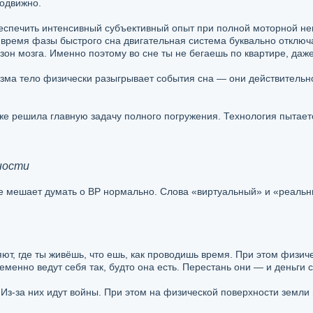
подвижно.
еспечить интенсивный субъективный опыт при полной моторной не
время фазы быстрого сна двигательная система буквально отключ
он мозга. Именно поэтому во сне ты не бегаешь по квартире, даже
зма тело физически разыгрывает события сна — они действительно
же решила главную задачу полного погружения. Технология пытаетс
ности
е мешает думать о ВР нормально. Слова «виртуальный» и «реаль
т, где ты живёшь, что ешь, как проводишь время. При этом физич
менно ведут себя так, будто она есть. Перестань они — и деньги с
з-за них идут войны. При этом на физической поверхности земли 