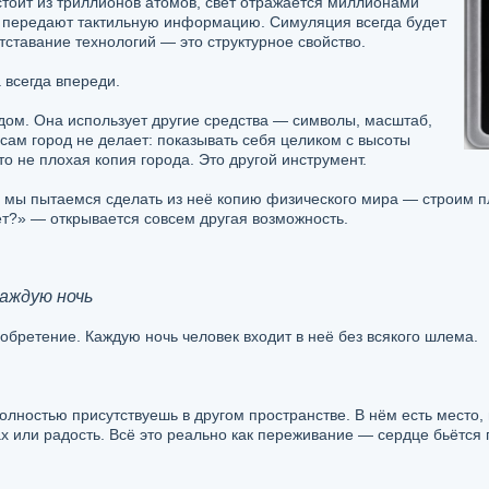
оит из триллионов атомов, свет отражается миллионами
й передают тактильную информацию. Симуляция всегда будет
тставание технологий — это структурное свойство.
 всегда впереди.
одом. Она использует другие средства — символы, масштаб,
 сам город не делает: показывать себя целиком с высоты
о не плохая копия города. Это другой инструмент.
а мы пытаемся сделать из неё копию физического мира — строим 
ет?» — открывается совсем другая возможность.
аждую ночь
зобретение. Каждую ночь человек входит в неё без всякого шлема.
олностью присутствуешь в другом пространстве. В нём есть место,
трах или радость. Всё это реально как переживание — сердце бьётс