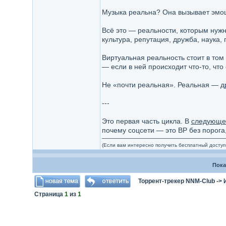
Музыка реальна? Она вызывает эмоци
Всё это — реальности, которым нужн
культура, репутация, дружба, наука, 
Виртуальная реальность стоит в том
— если в ней происходит что-то, чт
Не «почти реальная». Реальная — др
---
Это первая часть цикла. В
следующе
почему соцсети — это ВР без порога,
(Если вам интересно получить бесплатный доступ 
Пока
Торрент-трекер NNM-Club
->
Страница
1
из
1