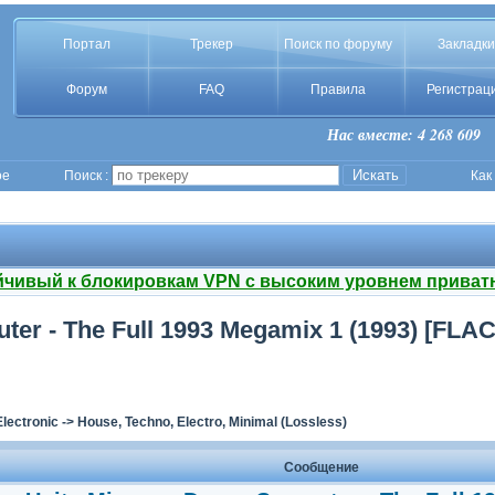
Портал
Трекер
Поиск по форуму
Закладки
Форум
FAQ
Правила
Регистрац
Нас вместе: 4 268 609
ое
Поиск :
Как
йчивый к блокировкам VPN с высоким уровнем приват
ter - The Full 1993 Megamix 1 (1993) [FLAC
Electronic
->
House, Techno, Electro, Minimal (Lossless)
Сообщение