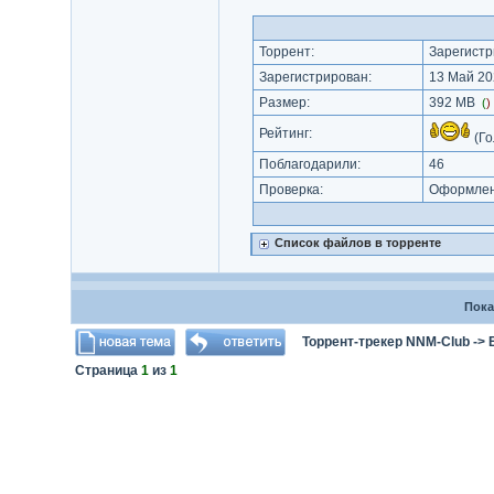
Торрент:
Зарегистр
Зарегистрирован:
13 Май 20
Размер:
392 MB
(
)
Рейтинг:
(Го
Поблагодарили:
46
Проверка:
Оформлени
Список файлов в торренте
Пока
Торрент-трекер NNM-Club
->
Страница
1
из
1