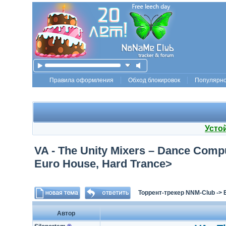
Правила оформления
Обход блокировок
Популярн
Усто
VA - The Unity Mixers – Dance Compu
Euro House, Hard Trance>
Торрент-трекер NNM-Club
->
Автор