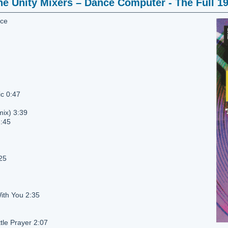
he Unity Mixers – Dance Computer - The Full 1
nce
ic 0:47
mix) 3:39
2:45
25
ith You 2:35
tle Prayer 2:07