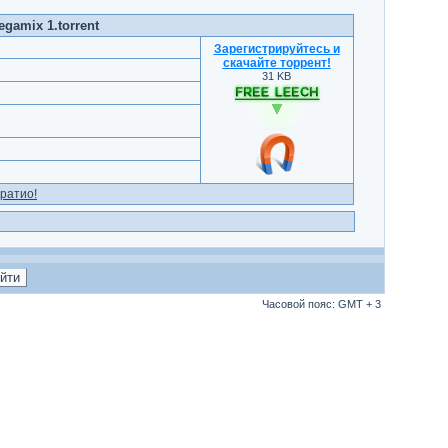
egamix 1.torrent
Зарегистрируйтесь и
скачайте торрент
!
31 KB
ратио!
Часовой пояс: GMT + 3