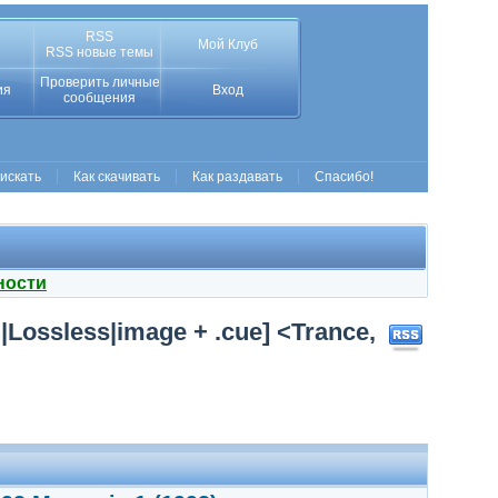
RSS
Мой Клуб
RSS новые темы
Проверить личные
ия
Вход
сообщения
 искать
Как скачивать
Как раздавать
Спасибо!
ности
|Lossless|image + .cue] <Trance,