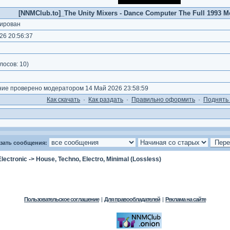
[NNMClub.to]_The Unity Mixers - Dance Computer The Full 1993 M
ирован
26 20:56:37
лосов:
10
)
е проверено модератором 14 Май 2026 23:58:59
Как cкачать
·
Как раздать
·
Правильно оформить
·
Поднять 
зать сообщения:
Electronic
->
House, Techno, Electro, Minimal (Lossless)
Пользовательское соглашение
|
Для правообладателей
|
Реклама на сайте