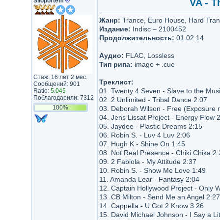
Siloportem
®
VA - T
Жанр:
Trance, Euro House, Hard Tra
Издание:
Indisc – 2100452
Продолжительность:
01:02:14
Аудио:
FLAC, Lossless
Тип рипа:
image + .cue
Стаж: 16 лет 2 мес.
Треклист:
Сообщений: 901
01. Twenty 4 Seven - Slave to the Mus
Ratio:
5.045
Поблагодарили: 7312
02. 2 Unlimited - Tribal Dance 2:07
100%
03. Deborah Wilson - Free (Exposure 
04. Jens Lissat Project - Energy Flow 
05. Jaydee - Plastic Dreams 2:15
06. Robin S. - Luv 4 Luv 2:06
07. Hugh K - Shine On 1:45
08. Not Real Presence - Chiki Chika 2:
09. 2 Fabiola - My Attitude 2:37
10. Robin S. - Show Me Love 1:49
11. Amanda Lear - Fantasy 2:04
12. Captain Hollywood Project - Only W
13. CB Milton - Send Me an Angel 2:27
14. Cappella - U Got 2 Know 3:26
15. David Michael Johnson - I Say a Lit