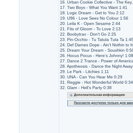
16. Urban Cookie Collective - The Key
17. Two Boys - What You Want 1:41
18. Logic Dream - Get to You 2:12
19. U96 - Love Sees No Colour 1:56
20. Leila K - Open Sesame 2:44
21. Fits of Gloom - To Love 2:13
22. Boobytrax - Don’t Go 2:25
23. Pin-Occhio - Tu Tatuta Tuta Ta 1:4
24. Def Dames Dope - Ain’t Nothin to It
25. Dream Your Dream - Soushkin 0:5
26. Hocus Pocus - Here’s Johnny! 1:0
27. Dance 2 Trance - Power of America
28. Apotheosis - Dance the Night Away
29. Le Park - Litchies 1:11
30. UNA - Can You Hear Me 0:29
31. Reggie - Hot Wonderful World 0:34
32. Glam - Hell’s Party 0:38
Дополнительная информация:
Просмотр доступен только для за