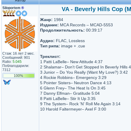
Автор
Siloportem
®
VA - Beverly Hills Cop (
Жанр:
1984
Издание:
MCA Records – MCAD-5553
Продолжительность:
00:39:17
Аудио:
FLAC, Lossless
Тип рипа:
image + .cue
Стаж: 16 лет 2 мес.
Треклист:
Сообщений: 901
1 Patti LaBelle– New Attitude 4:37
Ratio:
5.045
Поблагодарили:
2 Shalamar– Don't Get Stopped In Beverly Hills 
7312
3 Junior – Do You Really (Want My Love?) 3:42
100%
4 Rockie Robbins– Emergency 3:29
5 Pointer Sisters– Neutron Dance 4:13
6 Glenn Frey– The Heat Is On 3:45
7 Danny Elfman– Gratitude 5:04
8 Patti LaBelle– Stir It Up 3:35
9 The System– Rock 'N' Roll Me Again 3:14
10 Harold Faltermeyer– Axel F 3:00