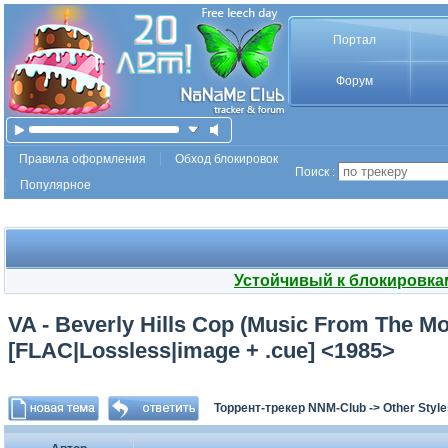
Портал
Форум
Правила оформления
Обход блокировок
Поиск :
Популярное
Устойчивый к блокировка
VA - Beverly Hills Cop (Music From The Mo
[FLAC|Lossless|image + .cue] <1985>
Торрент-трекер NNM-Club
->
Other Styl