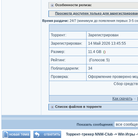
Особенности релиза:
Просмотр доступен только для зарегистрирова
Время раздачи:
24/7 (минимум до появления первых 3-5 с
Торрент:
Зарегистрирован
Зарегистрирован:
14 Май 2026 13:45:55
Размер:
11.4 GB
(
)
Рейтинг:
(Голосов:
5
)
Поблагодарили:
34
Проверка:
Оформление проверено мод
Сбор средств
Как cкачать
·
Список файлов в торренте
Показать сообщения:
Торрент-трекер NNM-Club
->
Win Игры
-