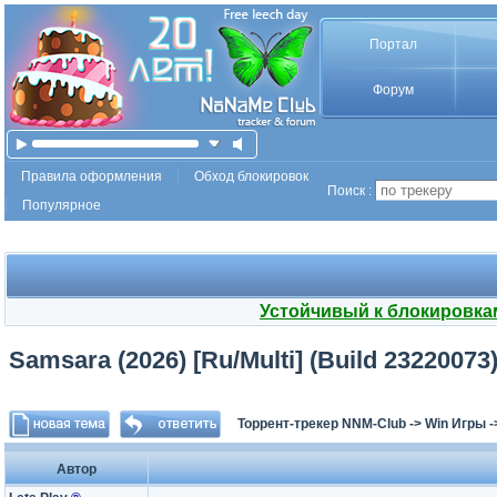
Портал
Форум
Правила оформления
Обход блокировок
Поиск :
Популярное
Устойчивый к блокировка
Samsara (2026) [Ru/Multi] (Build 23220073
Торрент-трекер NNM-Club
->
Win Игры
-
Автор