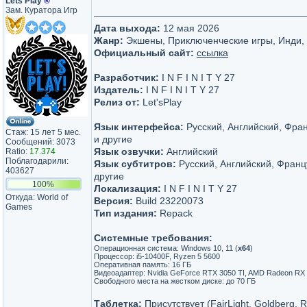
Lets Play
®
Зам. Куратора Игр
Дата выхода:
12 мая 2026
Жанр:
Экшены, Приключенческие игры, Инди, 
Официальный сайт:
ссылка
Разработчик:
I N F I N I T Y 27
Издатель:
I N F I N I T Y 27
Релиз от:
Let'sРlay
Язык интерфейса:
Русский, Английский, Фра
Стаж: 15 лет 5 мес.
и другие
Сообщений: 3073
Язык озвучки:
Английский
Ratio:
17.374
Поблагодарили:
Язык субтитров:
Русский, Английский, Франц
403627
другие
100%
Локализация:
I N F I N I T Y 27
Откуда: World of
Версия:
Build 23220073
Games
Тип издания:
Repack
Системные требования:
Операционная система: Windows 10, 11 (
х64
)
Процессор: i5-10400F, Ryzen 5 5600
Оперативная память: 16 ГБ
Видеоадаптер: Nvidia GeForce RTX 3050 TI, AMD Radeon RX 6
Свободного места на жестком диске: до 70 ГБ
Таблетка:
Присутствует (FairLight, Goldberg, 