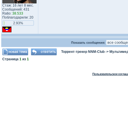
Стаж: 16 лет 8 мес.
Сообщений: 431
Ratio:
38.533
Поблагодарили: 20
2.93%
Показать сообщения:
Торрент-трекер NNM-Club
->
Мультимед
Страница
1
из
1
Пользовательское соглаш