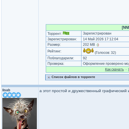
[NNM
Зарегистрирован
Торрент:
Зарегистрирован:
14 Май 2026 17:12:04
Размер:
202 MB
(
)
Рейтинг:
(Голосов:
32
)
Поблагодарили:
92
Проверка:
Оформление проверено мод
Как cкачать
·
Список файлов в торренте
lisab
а этот простой и дружественный графический 