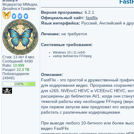
artushj
®
FastF
Модератор ММедиа,
Дизайна и Графики
Версия программы:
6.2.1
Официальный сайт:
fastflix
Язык интерфейса:
Русский, Английский и дру
Лечение:
не требуется
Системные требования:
Windows 10 | 11 (x64)
набор библиотек FFmpeg
Стаж: 13 лет 8 мес.
Сообщений: 6490
Ratio:
10.999
Раздал:
22.3 TB
Поблагодарили:
Описание:
249481
FastFlix - это простой и дружественный граф
100%
для кодирования видео. Программа сохраняе
для x265, NVEncC HEVC и VCEEncC HEVC, кот
расширены до библиотек AV1, когда они стану
тяжелой работы ему необходим FFmpeg (верси
при первом запуске вам предложат его загрузи
работать с различными кодировщиками.
При выводе любого 10-битного или более выс
видео FastFlix
скопирует входное цветовое пространство HDR