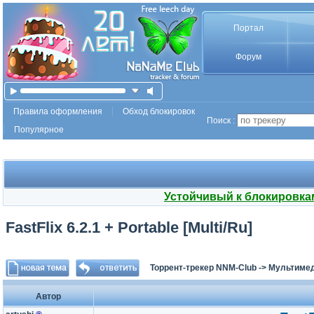
Портал
Форум
Правила оформления
Обход блокировок
Поиск :
Популярное
Устойчивый к блокировка
FastFlix 6.2.1 + Portable [Multi/Ru]
Торрент-трекер NNM-Club
->
Мультимед
Автор