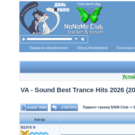
Правила оформления
Обход блокировок
Популярн
Усто
VA - Sound Best Trance Hits 2026 (2
Торрент-трекер NNM-Club
->
Автор
fil1976
®