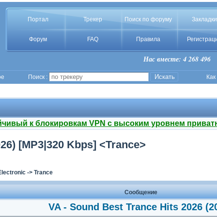
Портал
Трекер
Поиск по форуму
Закладки
Форум
FAQ
Правила
Регистрац
Нас вместе: 4 268 496
ое
Поиск :
Как
йчивый к блокировкам VPN с высоким уровнем приват
026) [MP3|320 Kbps] <Trance>
Electronic
->
Trance
Сообщение
VA - Sound Best Trance Hits 2026 (2