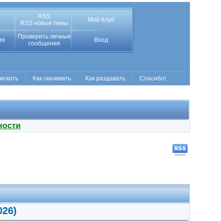
RSS
Мой Клуб
RSS новые темы
Проверить личные
ия
Вход
сообщения
 искать
Как скачивать
Как раздавать
Спасибо!
ности
026)