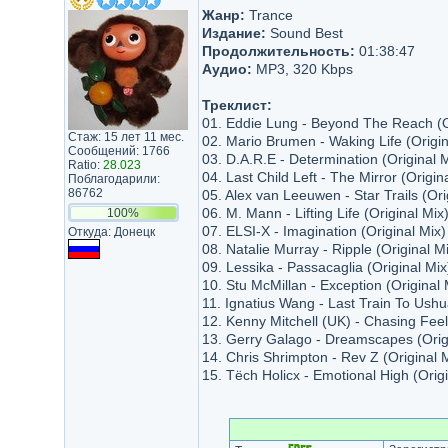
Жанр:
Trance
Издание:
Sound Best
Продолжительность:
01:38:47
Аудио:
MP3, 320 Kbps
Треклист:
01. Eddie Lung - Beyond The Reach (Or
Стаж: 15 лет 11 мес.
02. Mario Brumen - Waking Life (Origin
Сообщений: 1766
03. D.A.R.E - Determination (Original M
Ratio:
28.023
04. Last Child Left - The Mirror (Origina
Поблагодарили:
86762
05. Alex van Leeuwen - Star Trails (Orig
06. M. Mann - Lifting Life (Original Mix)
100%
07. ELSI-X - Imagination (Original Mix)
Откуда: Донецк
08. Natalie Murray - Ripple (Original Mi
09. Lessika - Passacaglia (Original Mix
10. Stu McMillan - Exception (Original 
11. Ignatius Wang - Last Train To Ushua
12. Kenny Mitchell (UK) - Chasing Feeli
13. Gerry Galago - Dreamscapes (Origi
14. Chris Shrimpton - Rev Z (Original M
15. Tëch Holicx - Emotional High (Origi