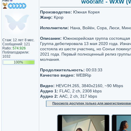
Fliki
®
woo!ah! - WXW (W
Производство:
Южная Корея
Жанр:
Kpop
Исполнители:
Нана, Войён, Сора, Люси, Мин
Описание:
Южнокорейская группа состоящая и
Стаж: 12 лет 8 мес.
Группа дебютировала 13 мая 2020 года. Изна
Сообщений: 121
Ratio:
574.926
состояла из шести участниц, но Сонъи покинул
Поблагодарили:
2021 года. Первый полноценный релиз группы
1032
молчания.
100%
Продолжительность:
00:03:33
Качество видео:
WEBRip
Видео:
HEVC/H.265, 3840x2160, ~90 Mbps
Аудио 1:
FLAC, 2 ch, 2308 kbps
Аудио 2:
AAC, 2 ch, 317 kbps
Просмотр доступен только для зарегистрирова