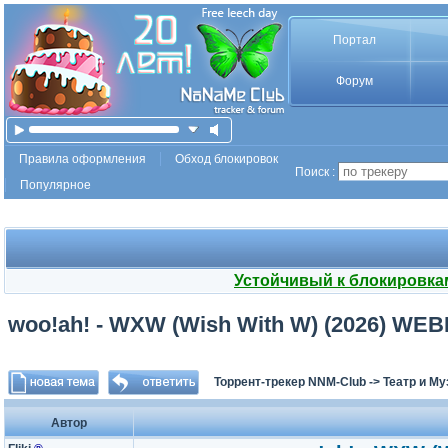
Портал
Форум
Правила оформления
Обход блокировок
Поиск :
Популярное
Устойчивый к блокировка
woo!ah! - WXW (Wish With W) (2026) WEBR
Торрент-трекер NNM-Club
->
Театр и М
Автор