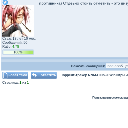
противника) Отдеьно стоить отметить - это виз
Стаж: 13 лет 10 мес.
Сообщений: 50
Ratio:
4.78
100%
Показать сообщения:
Торрент-трекер NNM-Club
->
Win Игры
-
Страница
1
из
1
Пользовательское соглаш