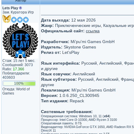
Автор
Lets Play
®
Зам. Куратора Игр
Дата выхода:
12 мая 2026
Жанр:
Приключенческие игры, Казуальные игр
Официальный сайт:
ссылка
Разработчик:
Mi'pu'mi Games GmbH
Издатель:
Skystone Games
Релиз от:
Let'sРlay
Стаж: 15 лет 5 мес.
Язык интерфейса:
Русский, Английский, Фра
Сообщений: 3073
и другие
Ratio:
17.366
Поблагодарили:
Язык озвучки:
Английский
403603
Язык субтитров:
Русский, Английский, Франц
100%
другие
Откуда: World of
Локализация:
Mi'pu'mi Games GmbH
Games
Версия:
1.0.6.250_CL300945
Тип издания:
Repack
Системные требования:
Операционная система: Windows 10, 11 (
х64
)
Процессор: Intel Core i3-10300, AMD Ryzen 3 3100
Оперативная память: 8 ГБ
Видеоадаптер: NVIDIA GeForce GTX 1650, AMD Radeon RX 5500
DirectX 11