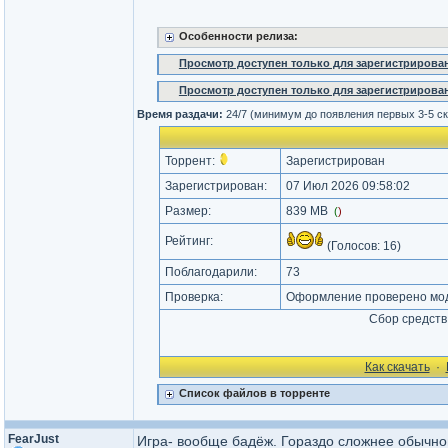
Особенности релиза:
Просмотр доступен только для зарегистрирова
Просмотр доступен только для зарегистрирова
Время раздачи:
24/7 (минимум до появления первых 3-5 с
Торрент:
Зарегистрирован
Зарегистрирован:
07 Июл 2026 09:58:02
Размер:
839 MB
(
)
Рейтинг:
(Голосов:
16
)
Поблагодарили:
73
Проверка:
Оформление проверено мод
Сбор средств
Как cкачать
·
Список файлов в торренте
FearJust
Игра- вообще бадёж. Гораздо сложнее обычног