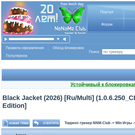
Портал
Форум
Правила оформления
Обход блокировок
Поиск :
Популярное
Устойчивый к блокировка
Black Jacket (2026) [Ru/Multi] (1.0.6.250_
Edition]
Торрент-трекер NNM-Club
->
Win Игры
-