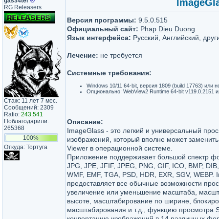
gas34ter
®
ImageGla
RG Releasers
Версия программы:
9.5.0.515
Официальный сайт:
Phap Dieu Duong
Язык интерфейса:
Русский, Английский, друг
Лечение:
не требуется
Системные требования:
Windows 10/11 64-bit, версия 1809 (build 17763) или 
Опционально: WebView2 Runtime 64-bit v119.0.2151 
Стаж: 11 лет 7 мес.
Сообщений: 2309
Ratio:
243.541
Поблагодарили:
Описание:
265368
ImageGlass - это легкий и универсальный про
100%
изображений, который вполне может заменить
Откуда: Тортуга
Viewer в операционной системе.
Приложение поддерживает большой спектр фо
JPG, JPE, JFIF, JPEG, PNG, GIF, ICO, BMP, DIB, 
WMF, EMF, TGA, PSD, HDR, EXR, SGV, WEBP. 
предоставляет все обычные возможности про
увеличение или уменьшение масштаба, масш
высоте, масштабирование по ширине, блокир
масштабирования и т.д., функцию просмотра S
конвертацию изображений в 14 различных фо