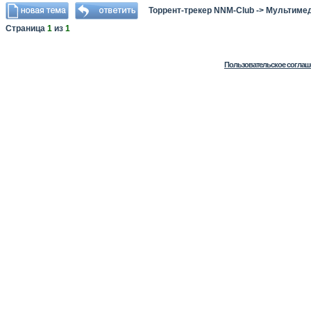
Торрент-трекер NNM-Club
->
Мультимед
Страница
1
из
1
Пользовательское соглаш