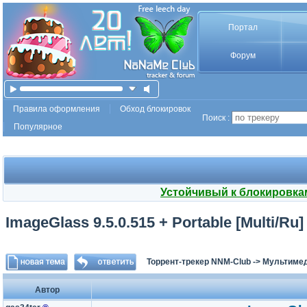
Портал
Форум
Правила оформления
Обход блокировок
Поиск :
Популярное
Устойчивый к блокировка
ImageGlass 9.5.0.515 + Portable [Multi/Ru]
Торрент-трекер NNM-Club
->
Мультимед
Автор