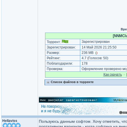
Вре
[NNMClu
Зарегистрирован
Торрент:
Зарегистрирован:
14 Май 2026 21:25:50
Размер:
236 MB
(
)
Рейтинг:
4.7
(Голосов:
50
)
Поблагодарили:
178
Проверка:
Оформление проверено мод
Как cкачать
·
Список файлов в торренте
_________________
Hellaviss
Пользуюсь данным софтом. Хочу отметить, что
портативном варианте - когда софтина на внеш