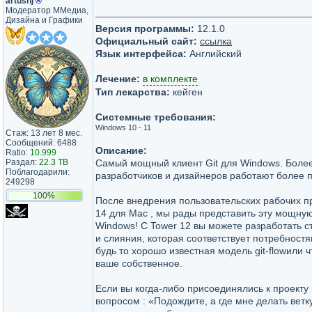
artushj
®
Модератор ММедиа,
Дизайна и Графики
Версия программы:
12.1.0
Официальный сайт:
ссылка
Язык интерфейса:
Английский
Лечение:
в комплекте
Тип лекарства:
кейген
Системные требования:
Windows 10 - 11
Стаж: 13 лет 8 мес.
Сообщений: 6488
Описание:
Ratio:
10.999
Раздал:
22.3 TB
Самый мощный клиент Git для Windows. Более
Поблагодарили:
разработчиков и дизайнеров работают более п
249298
100%
После внедрения пользовательских рабочих пр
14 для Mac , мы рады представить эту мощну
Windows! С Tower 12 вы можете разработать с
и слияния, которая соответствует потребнос
будь то хорошо известная модель git-flowили 
ваше собственное.
Если вы когда-либо присоединялись к проекту
вопросом : «Подождите, а где мне делать ветк