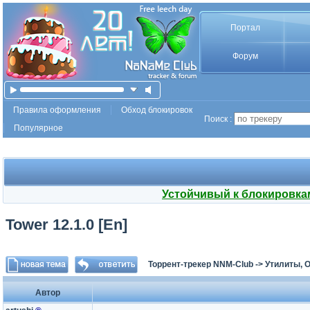
Портал
Форум
Правила оформления
Обход блокировок
Поиск :
Популярное
Устойчивый к блокировка
Tower 12.1.0 [En]
Торрент-трекер NNM-Club
->
Утилиты, 
Автор