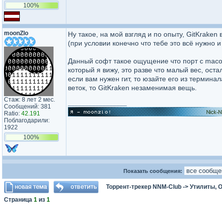
100%
moonZlo
Ну такое, на мой взгляд и по опыту, GitKraken
(при условии конечно что тебе это всё нужно 
Данный софт такое ощущение что порт с macos
который я вижу, это разве что малый вес, ост
если вам нужен гит, то юзайте его из термина
веток, то GitKraken незаменимая вещь.
Стаж: 8 лет 2 мес.
_________________
Сообщений: 381
Ratio:
42.191
Поблагодарили:
1922
100%
Показать сообщения:
Торрент-трекер NNM-Club
->
Утилиты, 
Страница
1
из
1