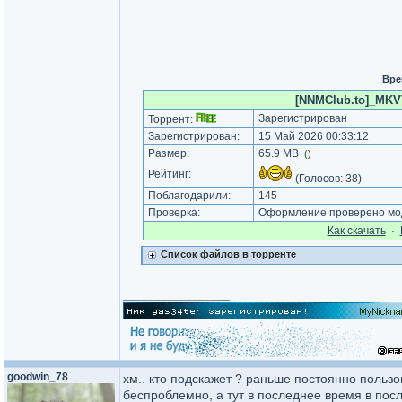
Вре
[NNMClub.to]_MKVTo
Зарегистрирован
Торрент:
Зарегистрирован:
15 Май 2026 00:33:12
Размер:
65.9 MB
(
)
Рейтинг:
(Голосов:
38
)
Поблагодарили:
145
Проверка:
Оформление проверено мод
Как cкачать
·
Список файлов в торренте
_________________
goodwin_78
хм.. кто подскажет ? раньше постоянно пользо
беспроблемно, а тут в последнее время в посл