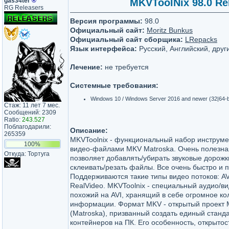
gas34ter
®
MKVToolNix 98.0 ReP
RG Releasers
Версия программы:
98.0
Официальный сайт:
Moritz Bunkus
Официальный сайт сборщика:
LRepacks
Язык интерфейса:
Русский, Английский, друг
Лечение:
не требуется
Системные требования:
Windows 10 / Windows Server 2016 and newer (32|64-b
Стаж: 11 лет 7 мес.
Сообщений: 2309
Ratio:
243.527
Поблагодарили:
Описание:
265359
MKVToolnix - функциональный набор инструме
100%
видео-файлами MKV Matroska. Очень полезна
Откуда: Тортуга
позволяет добавлять/убирать звуковые дорожк
склеивать/резать файлы. Все очень быстро и 
Поддерживаются такие типы видео потоков: A
RealVideo. MKVToolnix - специальный аудио/в
похожий на AVI, хранящий в себе огромное ко
информации. Формат MKV - открытый проект
(Matroska), призванный создать единый стан
контейнеров на ПК. Его особенность, открытост