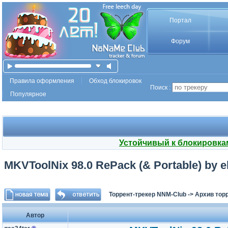
Портал
Форум
Правила оформления
Обход блокировок
Поиск :
Популярное
Устойчивый к блокировка
MKVToolNix 98.0 RePack (& Portable) by e
Торрент-трекер NNM-Club
->
Архив тор
Автор