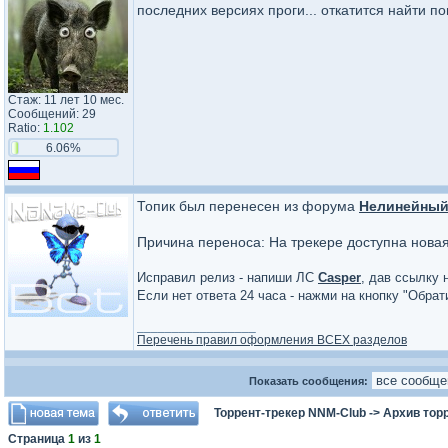
последних версиях проги... откатится найти п
Стаж: 11 лет 10 мес.
Сообщений: 29
Ratio:
1.102
6.06%
Топик был перенесен из форума
Нелинейный
Причина переноса: На трекере доступна нова
Исправил релиз - напиши ЛС
Casper
, дав ссылку 
Если нет ответа 24 часа - нажми на кнопку "Обра
_________________
Перечень правил оформления ВСЕХ разделов
Показать сообщения:
Торрент-трекер NNM-Club
->
Архив тор
Страница
1
из
1