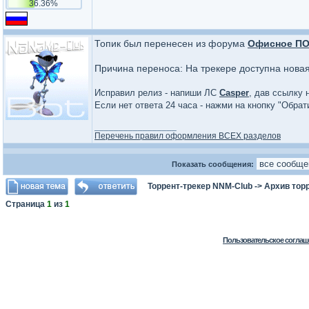
36.36%
Топик был перенесен из форума
Офисное П
Причина переноса: На трекере доступна нова
Исправил релиз - напиши ЛС
Casper
, дав ссылку 
Если нет ответа 24 часа - нажми на кнопку "Обра
_________________
Перечень правил оформления ВСЕХ разделов
Показать сообщения:
Торрент-трекер NNM-Club
->
Архив тор
Страница
1
из
1
Пользовательское соглаш