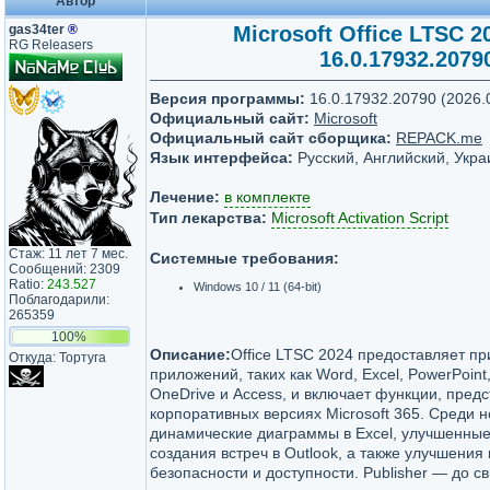
Автор
gas34ter
®
Microsoft Office LTSC 20
RG Releasers
16.0.17932.2079
Версия программы:
16.0.17932.20790 (2026.
Официальный сайт:
Microsoft
Официальный сайт сборщика:
REPACK.me
Язык интерфейса:
Русский, Английский, Укра
Лечение:
в комплекте
Тип лекарства:
Microsoft Activation Script
Стаж: 11 лет 7 мес.
Системные требования:
Сообщений: 2309
Ratio:
243.527
Windows 10 / 11 (64-bit)
Поблагодарили:
265359
100%
Описание:
Office LTSC 2024 предоставляет п
Откуда: Тортуга
приложений, таких как Word, Excel, PowerPoint
OneDrive и Access, и включает функции, пред
корпоративных версиях Microsoft 365. Среди 
динамические диаграммы в Excel, улучшенные
создания встреч в Outlook, а также улучшения
безопасности и доступности. Publisher — до с