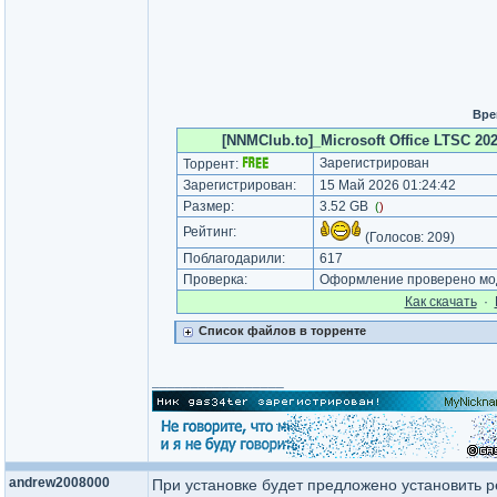
Вре
[NNMClub.to]_Microsoft Office LTSC 202
Зарегистрирован
Торрент:
Зарегистрирован:
15 Май 2026 01:24:42
Размер:
3.52 GB
(
)
Рейтинг:
(Голосов:
209
)
Поблагодарили:
617
Проверка:
Оформление проверено мод
Как cкачать
·
Список файлов в торренте
_________________
andrew2008000
При установке будет предложено установить р