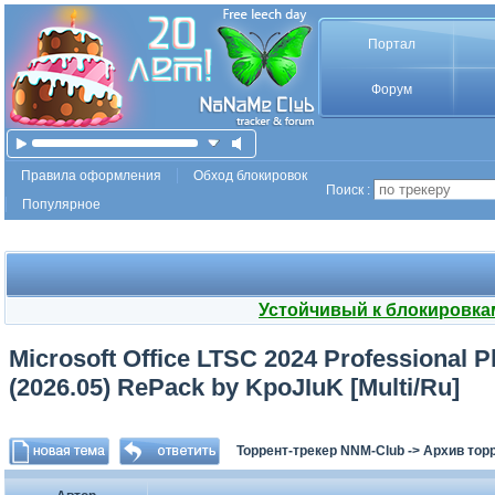
Портал
Форум
Правила оформления
Обход блокировок
Поиск :
Популярное
Устойчивый к блокировка
Microsoft Office LTSC 2024 Professional Pl
(2026.05) RePack by KpoJIuK [Multi/Ru]
Торрент-трекер NNM-Club
->
Архив тор