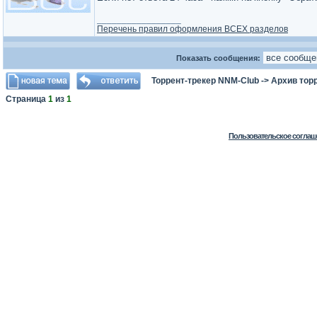
_________________
Перечень правил оформления ВСЕХ разделов
Показать сообщения:
Торрент-трекер NNM-Club
->
Архив тор
Страница
1
из
1
Пользовательское соглаш