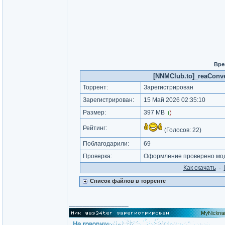
Вре
[NNMClub.to]_reaConver
Торрент:
Зарегистрирован
Зарегистрирован:
15 Май 2026 02:35:10
Размер:
397 MB
(
)
Рейтинг:
(Голосов:
22
)
Поблагодарили:
69
Проверка:
Оформление проверено мод
Как cкачать
·
Список файлов в торренте
_________________