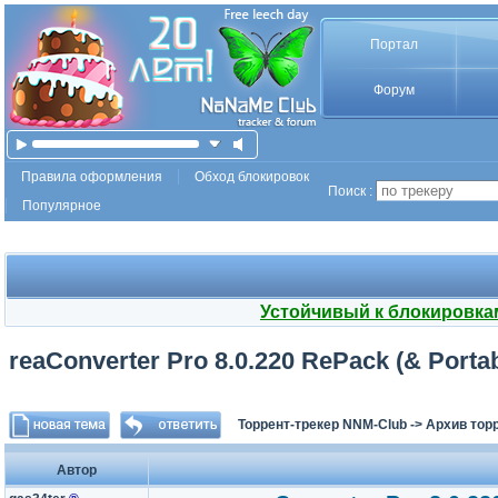
Портал
Форум
Правила оформления
Обход блокировок
Поиск :
Популярное
Устойчивый к блокировка
reaConverter Pro 8.0.220 RePack (& Portab
Торрент-трекер NNM-Club
->
Архив тор
Автор