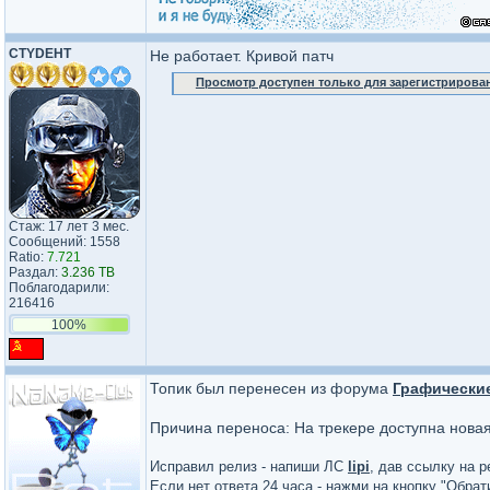
CTYDEHT
Не работает. Кривой патч
Просмотр доступен только для зарегистрирова
Стаж: 17 лет 3 мес.
Сообщений: 1558
Ratio:
7.721
Раздал:
3.236 TB
Поблагодарили:
216416
100%
Топик был перенесен из форума
Графически
Причина переноса: На трекере доступна нова
Исправил релиз - напиши ЛС
lipi
, дав ссылку на р
Если нет ответа 24 часа - нажми на кнопку "Обра