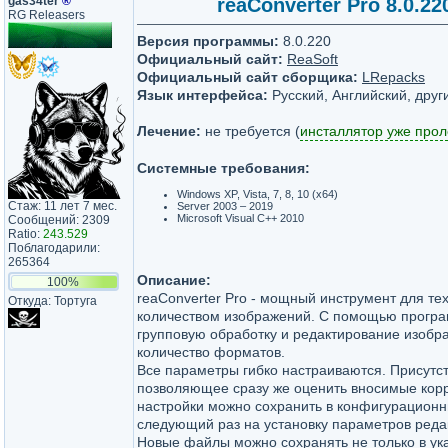
gas34ter
®
reaConverter Pro 8.0.22
RG Releasers
Версия программы:
8.0.220
Официальный сайт:
ReaSoft
Официальный сайт сборщика:
LRepacks
Язык интерфейса:
Русский, Английский, друг
Лечение:
не требуется (
инсталлятор уже про
Системные требования:
Windows XP, Vista, 7, 8, 10 (x64)
Стаж: 11 лет 7 мес.
Server 2003 – 2019
Microsoft Visual C++ 2010
Сообщений: 2309
Ratio:
243.529
Поблагодарили:
265364
Описание:
100%
reaConverter Pro - мощный инструмент для те
Откуда: Тортуга
количеством изображений. C помощью програ
групповую обработку и редактирование изобр
количество форматов.
Все параметры гибко настраиваются. Присутс
позволяющее сразу же оценить вносимые кор
настройки можно сохранить в конфигурационн
следующий раз на установку параметров реда
Новые файлы можно сохранять не только в ук