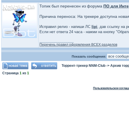
Топик был перенесен из форума
ПО для Инте
Причина переноса: На трекере доступна нова
Исправил релиз - напиши ЛС
lipi
, дав ссылку на р
Если нет ответа 24 часа - нажми на кнопку "Обра
_________________
Перечень правил оформления ВСЕХ разделов
Показать сообщения:
Торрент-трекер NNM-Club
->
Архив тор
Страница
1
из
1
Пользовательское соглаш