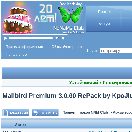
Портал
Форум
Правила оформления
Обход блокировок
Поиск :
Популярное
Устойчивый к блокировка
Mailbird Premium 3.0.60 RePack by KpoJIu
Торрент-трекер NNM-Club
->
Архив тор
Автор