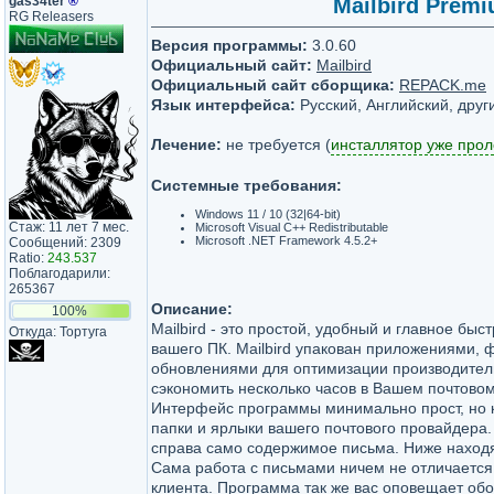
gas34ter
®
Mailbird Premi
RG Releasers
Версия программы:
3.0.60
Официальный сайт:
Mailbird
Официальный сайт сборщика:
REPACK.me
Язык интерфейса:
Русский, Английский, друг
Лечение:
не требуется (
инсталлятор уже про
Системные требования:
Windows 11 / 10 (32|64-bit)
Стаж: 11 лет 7 мес.
Microsoft Visual C++ Redistributable
Microsoft .NET Framework 4.5.2+
Сообщений: 2309
Ratio:
243.537
Поблагодарили:
265367
Описание:
100%
Mailbird - это простой, удобный и главное бы
Откуда: Тортуга
вашего ПК. Mailbird упакован приложениями,
обновлениями для оптимизации производител
сэкономить несколько часов в Вашем почтово
Интерфейс программы минимально прост, но к
папки и ярлыки вашего почтового провайдера.
справа само содержимое письма. Ниже наход
Сама работа с письмами ничем не отличается 
клиента. Программа так же вас оповещает обо