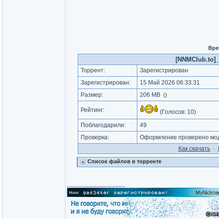
Вре
[NNMClub.to]_
Торрент:
Зарегистрирован
Зарегистрирован:
15 Май 2026 06:33:31
Размер:
206 MB
(
)
Рейтинг:
(Голосов:
10
)
Поблагодарили:
49
Проверка:
Оформление проверено мод
Как cкачать
·
Список файлов в торренте
_________________