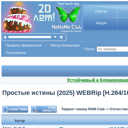
Портал
Форум
Правила оформления
Обход блокировок
Поиск :
Популярное
Устойчивый к блокировка
Простые истины (2025) WEBRip [H.264/108
Торрент-трекер NNM-Club
->
Отечестве
Автор