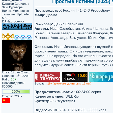
Alone_Kedr
®
Простые истины (2025) W
Куратор Сериалов
Зам. Куратора
Производство:
Россия | «1–2–3 Production»
Видео, Модератор
Талантов, Uploader
Жанр:
Драма
500+,
DJ Настроения
Режиссер:
Денис Елеонский
Актеры:
Иван Охлобыстин, Алина Чаплина, Ев
Бойко, Евгения Катария, Вячеслав Фёдоров, Д
Рожнова, Александр Ветлугаев, Юлия Юркевич 
Описание:
Иван Иванович уходит от шумной ц
смотрителем маяка. Он ищет уединения, поко
гармонии с природой. Но его отшельничество
дня в день к нему прибывают паломники со вс
получить мудрый совет и найти верный путь к 
Стаж: 12 лет 2 мес.
Сообщений: 23209
Ratio:
15K
Поблагодарили:
Возраст:
16+
(зрителям, достигшим 16 лет)
806060
100%
Продолжительность:
~00:24:00 серия
Качество видео:
WEBRip
Откуда: CCCP
Субтитры:
Отсутствуют
Видео:
AVC/H.264, 1920x1080, ~3000 kbps