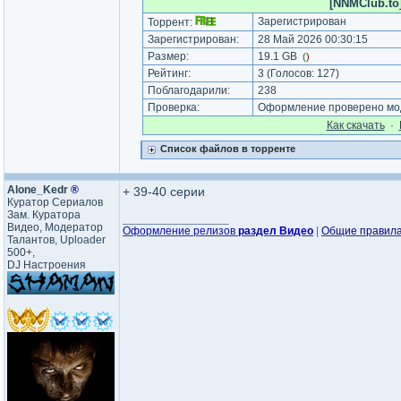
[NNMClub.to]
Зарегистрирован
Торрент:
Зарегистрирован:
28 Май 2026 00:30:15
Размер:
19.1 GB
(
)
Рейтинг:
3
(Голосов:
127
)
Поблагодарили:
238
Проверка:
Оформление проверено мод
Как cкачать
·
Список файлов в торренте
Alone_Kedr
®
+ 39-40 серии
Куратор Сериалов
Зам. Куратора
_________________
Видео, Модератор
Оформление релизов
раздел Видео
|
Общие правил
Талантов, Uploader
500+,
DJ Настроения