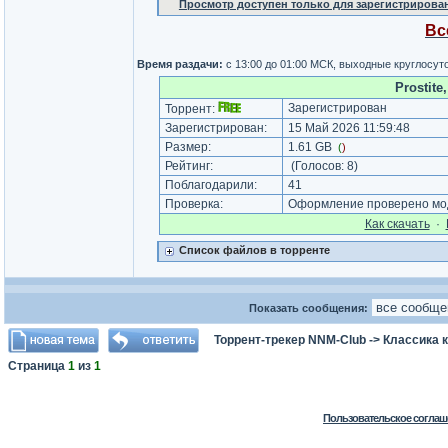
Просмотр доступен только для зарегистрирова
Вс
Время раздачи:
с 13:00 до 01:00 МСК, выходные круглосут
Prostite
Зарегистрирован
Торрент:
Зарегистрирован:
15 Май 2026 11:59:48
Размер:
1.61 GB
(
)
Рейтинг:
(Голосов:
8
)
Поблагодарили:
41
Проверка:
Оформление проверено мод
Как cкачать
·
Список файлов в торренте
Показать сообщения:
Торрент-трекер NNM-Club
->
Классика 
Страница
1
из
1
Пользовательское соглаш