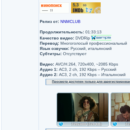
5.3
66
/10
Релиз от:
NNMCLUB
Продолжительность:
01:33:13
Качество видео:
DVDRip
Перевод:
Многоголосый профессиональный
Язык озвучки:
Русский, итальянский
Субтитры:
Отсутствуют
Видео:
AVC/H.264, 720x400, ~2085 Kbps
Аудио 1:
AC3, 2 ch, 192 Kbps – Русский
Аудио 2:
AC3, 2 ch, 192 Kbps – Итальянский
Просмотр доступен только для зарегистрирова