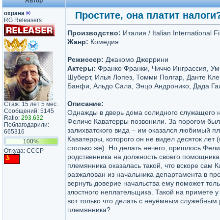
Автор
охрана
®
Простите, она платит налоги? /
RG Releasers
Производство:
Италия / Italian International F
Жанр:
Комедия
Режиссер:
Джакомо Джеррини
Актеры:
Франко Франки, Чиччо Инграссия, Ум
Шуберт, Илья Лопез, Томми Полгар, Данте Кле
Банфи, Альдо Сала, Энцо Андронико, Дада Га
Описание:
Стаж: 15 лет 5 мес.
Сообщений: 5145
Однажды в дверь дома солидного служащего 
Ratio:
293.632
Феличе Каватерры позвонили. За порогом был
Поблагодарили:
залихватского вида – им оказался любимый п
665316
Каватерры, которого он не видел десяток лет 
100%
столько же). Но делать нечего, пришлось Фели
Откуда: СССР
родственника на должность своего помощник
племянника оказалась такой, что вскоре сам 
разжалован из начальника департамента в пр
вернуть доверие начальства ему поможет тол
злостного неплательщика. Такой на примете у 
вот только что делать с неуёмным служебным
племянника?