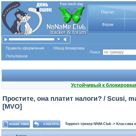
Портал
Форум
Правила оформления
Обход блокировок
Поиск :
Популярное
Устойчивый к блокировка
Простите, она платит налоги? / Scusi, ma 
[MVO]
Торрент-трекер NNM-Club
->
Классика 