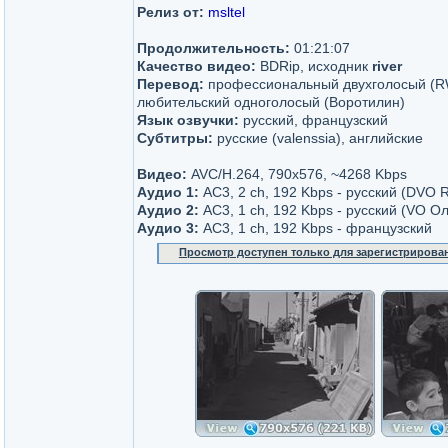
Релиз от:
msltel
Продолжительность:
01:21:07
Качество видео:
BDRip, исходник
river
Перевод:
профессиональный двухголосый (RW
любительский одноголосый (Воротилин)
Язык озвучки:
русский, французский
Субтитры:
русские (valenssia), английские
Видео:
AVC/H.264, 790x576, ~4268 Kbps
Аудио 1:
AC3, 2 ch, 192 Kbps - русский (DVO 
Аудио 2:
AC3, 1 ch, 192 Kbps - русский (VO О
Аудио 3:
AC3, 1 ch, 192 Kbps - французский
Просмотр доступен только для зарегистрирова