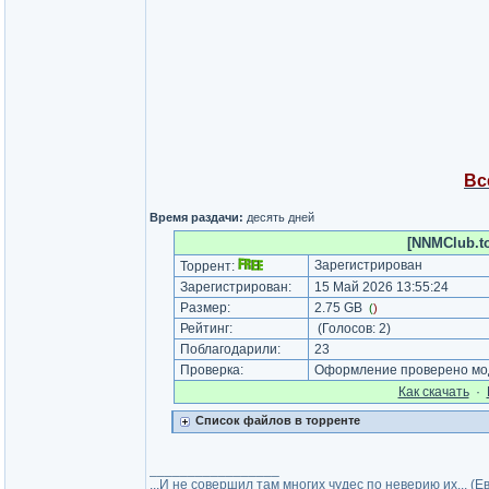
Вс
Время раздачи:
десять дней
[NNMClub.to
Зарегистрирован
Торрент:
Зарегистрирован:
15 Май 2026 13:55:24
Размер:
2.75 GB
(
)
Рейтинг:
(Голосов:
2
)
Поблагодарили:
23
Проверка:
Оформление проверено мод
Как cкачать
·
Список файлов в торренте
_________________
...И не совершил там многих чудес по неверию их... (