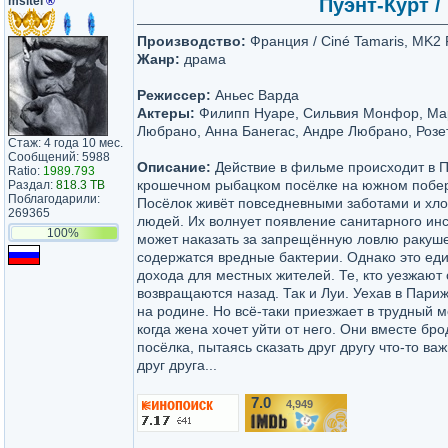
msltel
®
Пуэнт-Курт / 
Производство:
Франция / Ciné Tamaris, MK2 
Жанр:
драма
Режиссер:
Аньес Варда
Актеры:
Филипп Нуаре, Сильвия Монфор, Ма
Любрано, Анна Банегас, Андре Любрано, Розе
Стаж: 4 года 10 мес.
Сообщений: 5988
Описание:
Действие в фильме происходит в П
Ratio:
1989.793
крошечном рыбацком посёлке на южном побе
Раздал:
818.3 TB
Поблагодарили:
Посёлок живёт повседневными заботами и хл
269365
людей. Их волнует появление санитарного инс
100%
может наказать за запрещённую ловлю ракушек
содержатся вредные бактерии. Однако это ед
дохода для местных жителей. Те, кто уезжают
возвращаются назад. Так и Луи. Уехав в Париж
на родине. Но всё-таки приезжает в трудный 
когда жена хочет уйти от него. Они вместе бр
посёлка, пытаясь сказать друг другу что-то ва
друг друга...
7.0
4,949
/10