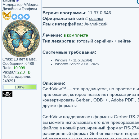
artushj
®
Модератор ММедиа,
Дизайна и Графики
Версия программы:
11.37.0.646
Официальный сайт:
ссылка
Язык интерфейса:
Английский
Лечение:
в комплекте
Тип лекарства:
готовый серийник + кейген
Системные требования:
Стаж: 13 лет 8 мес.
Windiws 7 - 11 (x32/x64)
Сообщений: 6488
Windows Server 2008 - 2025
Ratio:
10.999
Раздал:
22.3 TB
Поблагодарили:
249291
Описание:
100%
GerbView™ — это продвинутое, но простое в 
приложение, которое позволяет просматривать
конвертировать Gerber , ODB++ , Adobe PDF , E
другие форматы.
GerbView поддерживает форматы Gerber RS-2
вы можете использовать его для преобразован
файлов в новый расширенный формат RS-274
расширенный формат Gerber включает встр