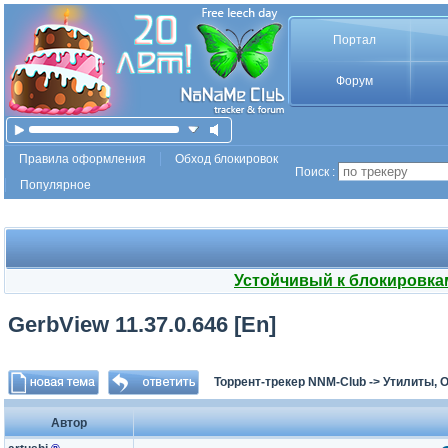
Портал
Форум
Правила оформления
Обход блокировок
Поиск :
Популярное
Устойчивый к блокировка
GerbView 11.37.0.646 [En]
Торрент-трекер NNM-Club
->
Утилиты, 
Автор