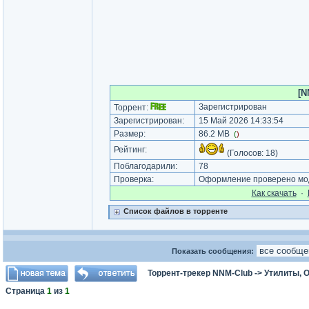
[N
Зарегистрирован
Торрент:
Зарегистрирован:
15 Май 2026 14:33:54
Размер:
86.2 MB
(
)
Рейтинг:
(Голосов:
18
)
Поблагодарили:
78
Проверка:
Оформление проверено мод
Как cкачать
·
Список файлов в торренте
Показать сообщения:
Торрент-трекер NNM-Club
->
Утилиты, 
Страница
1
из
1