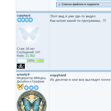
Список файлов в торренте
copyhard
Этот вид я уже где-то видел.
Как копия какой-то программы...!!!
Стаж: 16 лет
Сообщений: 247
Ratio:
21.352
100%
artushj
®
copyhard
Модератор ММедиа,
Их десятки и они все выглядят почти
Дизайна и Графики