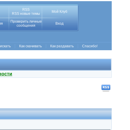
RSS
Мой Клуб
RSS новые темы
Проверить личные
ия
Вход
сообщения
 искать
Как скачивать
Как раздавать
Спасибо!
ности