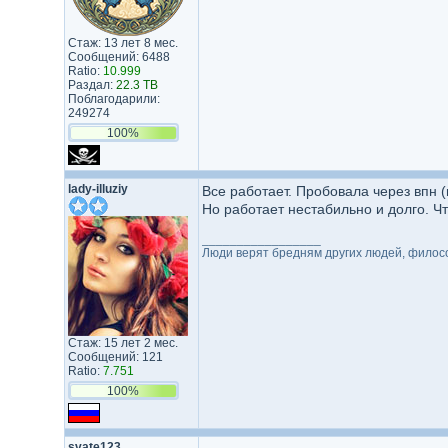
Стаж: 13 лет 8 мес.
Сообщений: 6488
Ratio:
10.999
Раздал:
22.3 TB
Поблагодарили:
249274
100%
lady-illuziy
Все работает. Пробовала через впн 
Но работает нестабильно и долго. Что
_________________
Люди верят бредням других людей, филос
Стаж: 15 лет 2 мес.
Сообщений: 121
Ratio:
7.751
100%
svate123