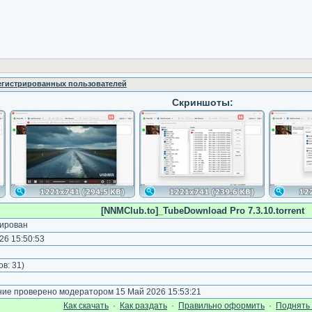
регистрированных пользователей
Скриншоты:
[NNMClub.to]_TubeDownload Pro 7.3.10.torrent
ирован
26 15:50:53
ов:
31
)
е проверено модератором 15 Май 2026 15:53:21
Как cкачать
·
Как раздать
·
Правильно оформить
·
Поднять 