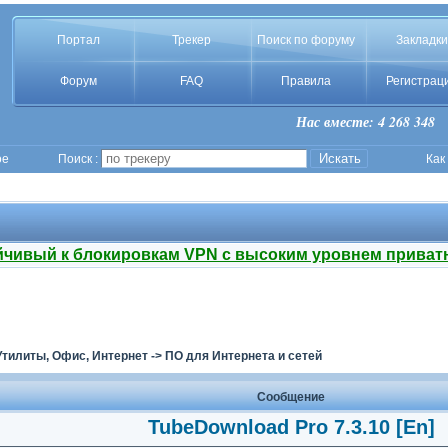
Портал
Трекер
Поиск по форуму
Закладки
Форум
FAQ
Правила
Регистрац
Нас вместе: 4 268 348
ое
Поиск :
Как
йчивый к блокировкам VPN с высоким уровнем приват
Утилиты, Офис, Интернет
->
ПО для Интернета и сетей
Сообщение
TubeDownload Pro 7.3.10 [En]