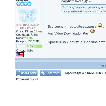
copyhard писал(а):
Этот вид я уже где-то видел.
Как копия какой-то программы
Все верно интерфейс содран с
:
Стаж: 15 лет 11 мес.
Any Video Downloader Pro
Сообщений: 603
Ratio:
23.202
Раздал:
134.2 TB
Простенько и понятно. Спасибо авто
100%
Откуда: USA
Пока
Торрент-трекер NNM-Club
->
Страница
1
из
1