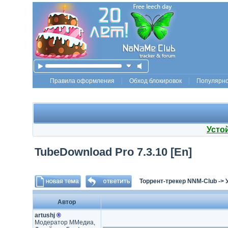
Правила оформления
Обход блокировок
Популярн
Усто
TubeDownload Pro 7.3.10 [En]
Торрент-трекер NNM-Club
->
Автор
artushj
®
Модератор ММедиа,