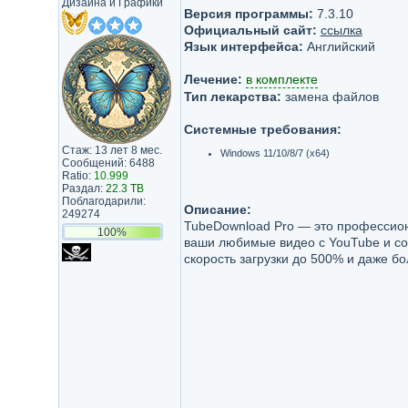
Дизайна и Графики
Версия программы:
7.3.10
Официальный сайт:
ссылка
Язык интерфейса:
Английский
Лечение:
в комплекте
Тип лекарства:
замена файлов
Системные требования:
Стаж: 13 лет 8 мес.
Windows 11/10/8/7 (x64)
Сообщений: 6488
Ratio:
10.999
Раздал:
22.3 TB
Поблагодарили:
Описание:
249274
TubeDownload Pro — это профессио
100%
ваши любимые видео с YouTube и со
скорость загрузки до 500% и даже б