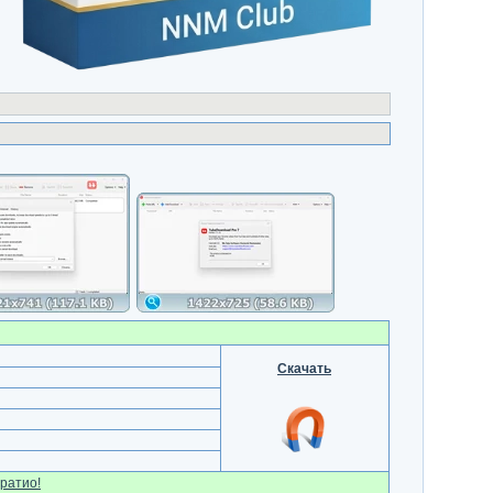
Скачать
ратио!