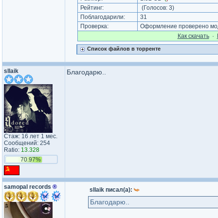
Рейтинг:
(Голосов:
3
)
Поблагодарили:
31
Проверка:
Оформление проверено мод
Как cкачать
·
Список файлов в торренте
sllaik
Благодарю..
Стаж: 16 лет 1 мес.
Сообщений: 254
Ratio:
13.328
70.97%
samopal records
®
sllaik писал(а):
Благодарю..