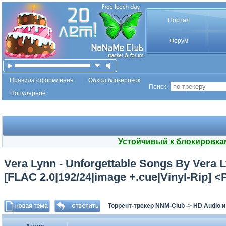
Портал
Форум
Правила оформления
Обход блокировок
Поиск :
Популярное
Устойчивый к блокировка
Vera Lynn - Unforgettable Songs By Vera L
[FLAC 2.0|192/24|image +.cue|Vinyl-Rip] 
Торрент-трекер NNM-Club
->
HD Audio 