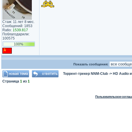
Стаж: 11 лет 8 мес.
Сообщений: 1853
Ratio:
1539.817
Поблагодарили:
100575
100%
Показать сообщения:
Торрент-трекер NNM-Club
->
HD Audio 
Страница
1
из
1
Пользовательское соглаш