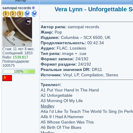
Автор
samopal records
®
Vera Lynn - Unforgettable 
Автор рипа:
samopal records
Жанр:
Pop
Издание:
Columbia – SCX 6500, UK
Продолжительность:
00:42:34
Аудио:
FLAC, Lossless
Стаж: 11 лет 8 мес.
Сообщений: 1853
Тип рипа:
image + .cue
Ratio:
1539.817
Формат записи:
24/192
Поблагодарили:
Формат раздачи:
24/192
100575
Реальные значения DR:
DR11
100%
Источник:
Vinyl, LP, Compilation, Stereo
Треклист:
A1 Put Your Hand In The Hand
A2 Unforgettable
A3 Morning Of My Life
Medley
A4a I'd Like To Teach The World To Sing (In Per
A4b If I Had A Hammer
A5 Whose Garden Was This
A6 Birth Of The Blues
Medley