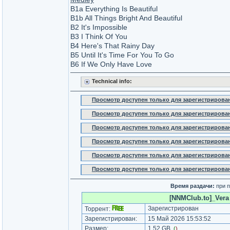
B1a Everything Is Beautiful
B1b All Things Bright And Beautiful
B2 It's Impossible
B3 I Think Of You
B4 Here's That Rainy Day
B5 Until It's Time For You To Go
B6 If We Only Have Love
Technical info:
Просмотр доступен только для зарегистрирова
Просмотр доступен только для зарегистрирова
Просмотр доступен только для зарегистрирова
Просмотр доступен только для зарегистрирова
Просмотр доступен только для зарегистрирова
Просмотр доступен только для зарегистрирова
Время раздачи:
при п
[NNMClub.to]_Vera 
Зарегистрирован
Торрент:
Зарегистрирован:
15 Май 2026 15:53:52
Размер:
1.52 GB
(
)