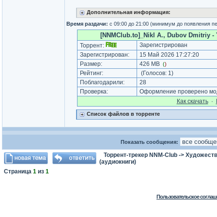
Дополнительная информация:
Время раздачи:
с 09:00 до 21:00 (минимум до появления п
[NNMClub.to]_Nikl A., Dubov Dmitriy - 
Зарегистрирован
Торрент:
Зарегистрирован:
15 Май 2026 17:27:20
Размер:
426 MB
(
)
Рейтинг:
(Голосов:
1
)
Поблагодарили:
28
Проверка:
Оформление проверено мод
Как cкачать
·
Список файлов в торренте
Показать сообщения:
Торрент-трекер NNM-Club
->
Художеств
(аудиокниги)
Страница
1
из
1
Пользовательское соглаш