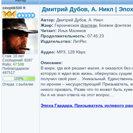
Автор
sinoptik500
®
Дмитрий Дубов, А. Никл | Эпох
Автор:
Дмитрий Дубов, А. Никл
Жанр:
Героическое
фэнтези
, Боевое фэнтези
Читает:
Илья Маликов
Продолжительность:
07:45:23
Издательство:
ЛитРес
Аудио:
MP3, 128 Kbps
Стаж: 10 лет
Сообщений: 8287
Описание:
Ratio:
47.508
В мире, где всё решает магия, я оказался без
Поблагодарили:
497517
которую я ждал всю жизнь, обернулась сущим
получил свой ранг… Уникальный. Единственны
100%
по иронии – несуществующий! Призыватель, к
Откуда: с рыбалки
никого призвать. Разве что-то может быть хуж
бы я не знал ответа на этот вопрос…
Эпоха Гардара. Призыватель нулевого ран