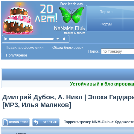
Портал
Форум
Правила оформления
Обход блокировок
Поиск :
Популярное
Устойчивый к блокировка
Дмитрий Дубов, А. Никл | Эпоха Гардара
[MP3, Илья Маликов]
Торрент-трекер NNM-Club
->
Художеств