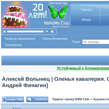
Портал
Форум
Правила оформления
Обход блокировок
Поиск :
Популярное
Устойчивый к блокировка
Алексей Волынец | Оленья кавалерия. О
Андрей Финагин]
Торрент-трекер NNM-Club
->
Художеств