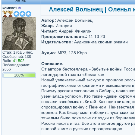
Автор
комикс1
®
Алексей Волынец | Оленья к
Автор:
Алексей Волынец
Жанр:
История
Читает:
Андрей Финагин
Продолжительность:
11:13:23
Издательство:
Аудиокнига своими руками
Стаж: 1 год 5 мес.
Аудио:
MP3, 128 Kbps
Сообщений: 138
Ratio:
41.502
Описание:
Поблагодарили:
От автора бестселлера «Забытые войны Росси
2656
легендарной газеты «Лимонка».
100%
Новый увлекательный экскурс в прошлое росси
географическими открытиями и выживанием в 
Почему русская экспансия в Сибирь, начавшая
увенчалась успехом. Кто такие «девки кортом
сослали завоёвывать Китай. Как один китаец с
спровоцировал войну с Пекином. Неизвестная
коряков. Как бисер смог победить чукотских ви
тяжелым было похмелье от водки из борщевика
России нефть и газ. Всё это и многое другое 
в новой книге о русских первопроходцах.