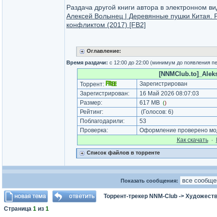
Раздача другой книги автора в электронном ви
Алексей Волынец | Деревянные пушки Китая. 
конфликтом (2017) [FB2]
Оглавление:
Время раздачи:
с 12:00 до 22:00 (минимум до появления п
[NNMClub.to]_Alekse
Зарегистрирован
Торрент:
Зарегистрирован:
16 Май 2026 08:07:03
Размер:
617 MB
(
)
Рейтинг:
(Голосов:
6
)
Поблагодарили:
53
Проверка:
Оформление проверено мод
Как cкачать
·
Список файлов в торренте
Показать сообщения:
Торрент-трекер NNM-Club
->
Художеств
Страница
1
из
1