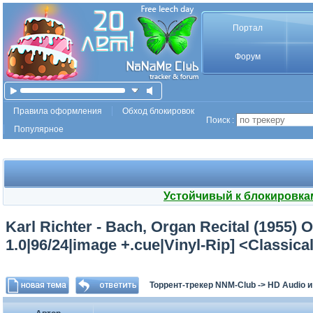
Портал
Форум
Правила оформления
Обход блокировок
Поиск :
Популярное
Устойчивый к блокировка
Karl Richter - Bach, Organ Recital (1955) 
1.0|96/24|image +.cue|Vinyl-Rip] <Classic
Торрент-трекер NNM-Club
->
HD Audio 