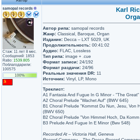
Автор
samopal records
®
Karl Ric
Orga
Автор рипа:
samopal records
Жанр:
Classical, Baroque, Organ
Издание:
Decca – LXT 5029, UK
Продолжительность:
00:41:02
Аудио:
FLAC, Lossless
Стаж: 11 лет 8 мес.
Сообщений: 1853
Тип рипа:
image + .cue
Ratio:
1539.805
Формат записи:
24/192
Поблагодарили:
Формат раздачи:
24/96
100575
Реальные значения DR:
11
100%
Источник:
Vinyl, LP, Mono
Треклист:
A1 Fantasia And Fugue In G Minor - "The Great
A2 Choral Prelude "Wachet Auf" (BWV 645)
B1 Choral Prelude "Kommst Du Nun, Jesu, Von H
(BWV 650)
B2 Choral Prelude "Von Himmel Hoch, Da Komm 
B3 Prelude And Fugue In E Minor (Bwv 548)
Recorded At – Victoria Hall, Geneva
Record Company – The Decca Record Company 