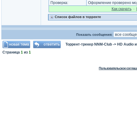
Проверка:
Оформление проверено мод
Как cкачать
·
Список файлов в торренте
Показать сообщения:
Торрент-трекер NNM-Club
->
HD Audio 
Страница
1
из
1
Пользовательское соглаш