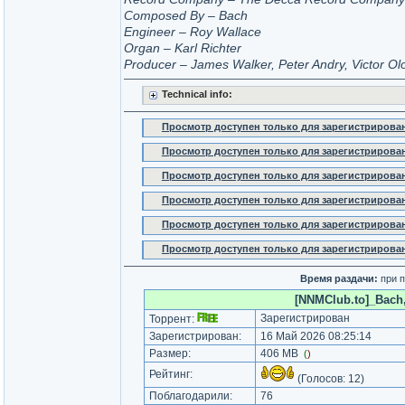
Composed By – Bach
Engineer – Roy Wallace
Organ – Karl Richter
Producer – James Walker, Peter Andry, Victor Ol
Technical info:
Просмотр доступен только для зарегистрирова
Просмотр доступен только для зарегистрирова
Просмотр доступен только для зарегистрирова
Просмотр доступен только для зарегистрирова
Просмотр доступен только для зарегистрирова
Просмотр доступен только для зарегистрирова
Время раздачи:
при п
[NNMClub.to]_Bach, 
Зарегистрирован
Торрент:
Зарегистрирован:
16 Май 2026 08:25:14
Размер:
406 MB
(
)
Рейтинг:
(Голосов:
12
)
Поблагодарили:
76