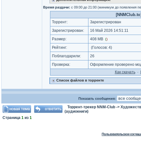
Время раздачи:
с 09:00 до 21:00 (минимум до появления п
[NNMClub.to]
Торрент:
Зарегистрирован
Зарегистрирован:
16 Май 2026 14:51:11
Размер:
408 MB
(
)
Рейтинг:
(Голосов:
4
)
Поблагодарили:
26
Проверка:
Оформление проверено мод
Как cкачать
·
Список файлов в торренте
Показать сообщения:
Торрент-трекер NNM-Club
->
Художеств
(аудиокниги)
Страница
1
из
1
Пользовательское соглаш