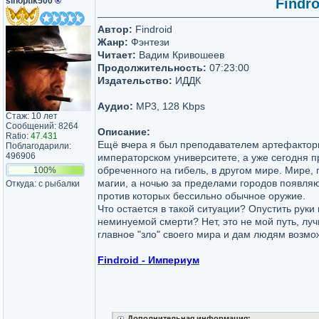
sinoptik500
®
Findro
Автор:
Findroid
Жанр:
Фэнтези
Читает:
Вадим Кривошеев
Продолжительность:
07:23:00
Издательство:
ИДДК
Аудио:
MP3, 128 Kbps
Стаж: 10 лет
Сообщений: 8264
Описание:
Ratio:
47.431
Ещё вчера я был преподавателем артефактор
Поблагодарили:
496906
императорском университете, а уже сегодня п
обреченного на гибель, в другом мире. Мире, 
100%
магии, а ночью за пределами городов появля
Откуда: с рыбалки
против которых бессильно обычное оружие.
Что остается в такой ситуации? Опустить руки 
неминуемой смерти? Нет, это не мой путь, лу
главное "зло" своего мира и дам людям возмо
Findroid - Империум
Дополнительная информация: