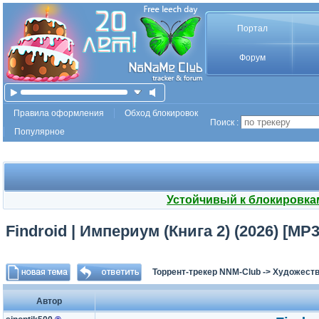
Портал
Форум
Правила оформления
Обход блокировок
Поиск :
Популярное
Устойчивый к блокировка
Findroid | Империум (Книга 2) (2026) [M
Торрент-трекер NNM-Club
->
Художеств
Автор