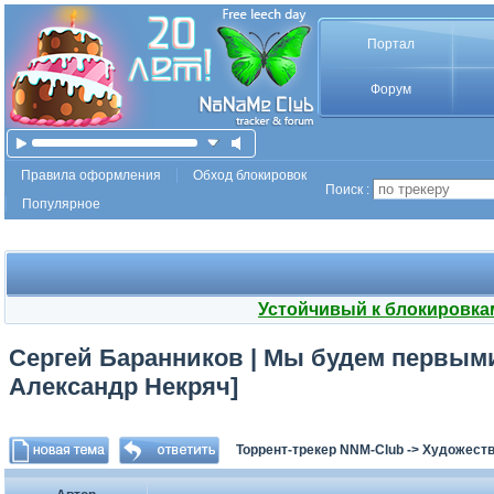
Портал
Форум
Правила оформления
Обход блокировок
Поиск :
Популярное
Устойчивый к блокировка
Сергей Баранников | Мы будем первыми! 
Александр Некряч]
Торрент-трекер NNM-Club
->
Художеств