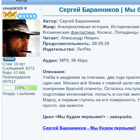
Автор
sinoptik500
®
Сергей Баранников | Мы б
Автор:
Сергей Баранников
Жанр:
Альтернативная история, Историческа
Космическая
фантастика
, Космос, Попаданцы
Читает:
Александр Некряч
Продолжительность:
08:09:28
Издательство:
ЛитРес
Аудио:
MP3, 96 Kbps
Стаж: 10 лет
Сообщений: 8273
Описание:
Ratio:
47.466
Учёба в академии за плечами, два года практик
Поблагодарили:
497012
один миг. Михаил всё ближе к главной цели с
100%
покорении Красной планеты. Осталось поступи
Откуда: с рыбалки
подготовки космонавтов, попасть в состав эки
Марсу, и первым ступить на его поверхность. Н
просто, как кажется.
Цикл «Мы будем первыми!» - завершён.
Сергей Баранников - Мы будем первыми!