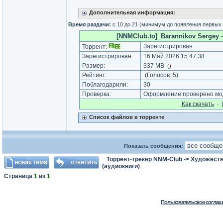
Дополнительная информация:
Время раздачи:
с 10 до 21 (минимум до появления первых
[NNMClub.to]_Barannikov Sergey - 
Зарегистрирован
Торрент:
Зарегистрирован:
16 Май 2026 15:47:38
Размер:
337 MB
(
)
Рейтинг:
(Голосов:
5
)
Поблагодарили:
30
Проверка:
Оформление проверено мод
Как cкачать
·
Список файлов в торренте
Показать сообщения:
Торрент-трекер NNM-Club
->
Художеств
(аудиокниги)
Страница
1
из
1
Пользовательское соглаш