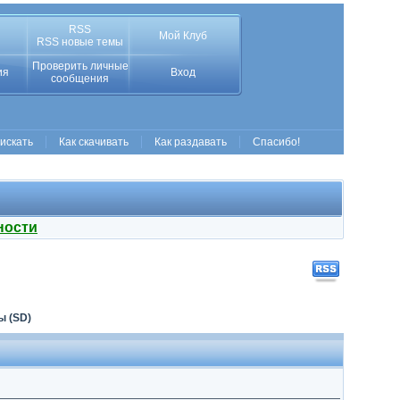
RSS
Мой Клуб
RSS новые темы
Проверить личные
ия
Вход
сообщения
 искать
Как скачивать
Как раздавать
Спасибо!
ности
 (SD)