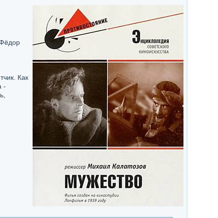
 Фёдор
чик. Как
 -
ь,