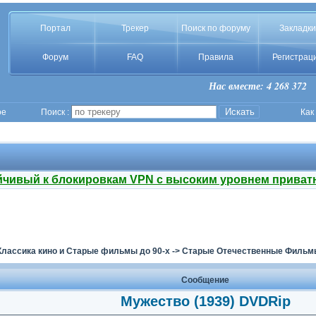
Портал
Трекер
Поиск по форуму
Закладки
Форум
FAQ
Правила
Регистрац
Нас вместе: 4 268 372
ое
Поиск :
Как
йчивый к блокировкам VPN с высоким уровнем приват
Классика кино и Старые фильмы до 90-х
->
Старые Отечественные Фильмы
Сообщение
Мужество (1939) DVDRip