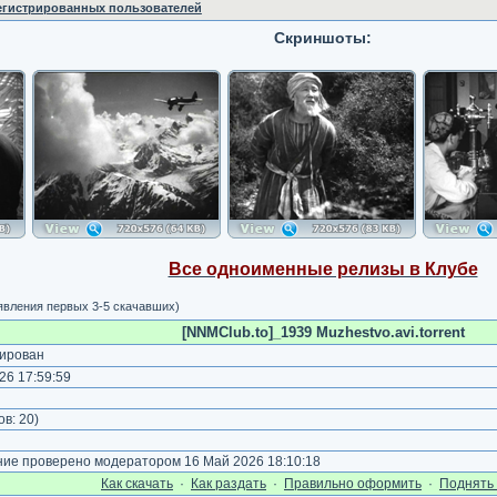
регистрированных пользователей
Скриншоты:
Все одноименные релизы в Клубе
явления первых 3-5 скачавших)
[NNMClub.to]_1939 Muzhestvo.avi.torrent
ирован
26 17:59:59
)
ов:
20
)
е проверено модератором 16 Май 2026 18:10:18
Как cкачать
·
Как раздать
·
Правильно оформить
·
Поднять 