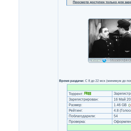
Просмотр доступен только для за
Время раздачи:
С 8 до 22 мск (минимум до по
Зарегистр
Торрент:
Зарегистрирован:
16 Май 20
Размер:
1.46 GB
(
Рейтинг:
4.8
(Голос
Поблагодарили:
54
Проверка:
Оформлени