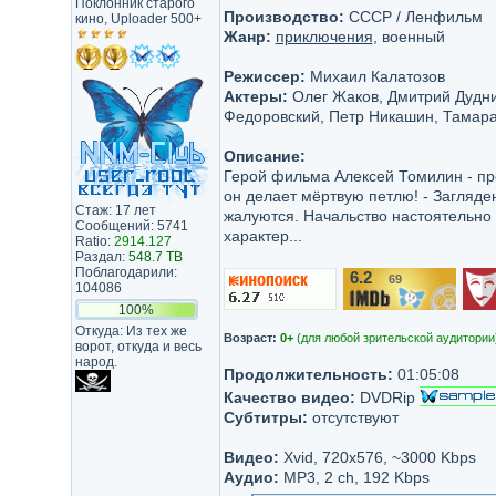
Поклонник старого
Производство:
СССР / Ленфильм
кино, Uploader 500+
Жанр:
приключения
, военный
Режиссер:
Михаил Калатозов
Актеры:
Олег Жаков, Дмитрий Дудни
Федоровский, Петр Никашин, Тамара
Описание:
Герой фильма Алексей Томилин - пре
он делает мёртвую петлю! - Загляден
Стаж: 17 лет
жалуются. Начальство настоятельно 
Сообщений: 5741
характер...
Ratio:
2914.127
Раздал:
548.7 TB
Поблагодарили:
6.2
69
/10
104086
100%
Откуда: Из тех же
Возраст:
0+
(для любой зрительской аудитории
ворот, откуда и весь
народ.
Продолжительность:
01:05:08
Качество видео:
DVDRip
Субтитры:
отсутствуют
Видео:
Xvid, 720x576, ~3000 Kbps
Аудио:
MP3, 2 ch, 192 Kbps