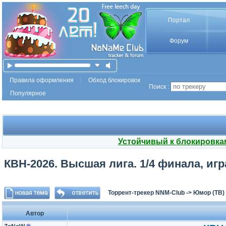
Портал
Форум
Правила оформления
Обход блокировок
Поиск :
Популярное
Устойчивый к блокировка
КВН-2026. Высшая лига. 1/4 финала, игра
Торрент-трекер NNM-Club
->
Юмор (ТВ)
Автор