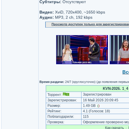
Субтитры:
Отсутствуют
Видео:
XviD, 720х400, ~1650 kbps
Аудио:
MP3, 2 ch, 192 kbps
Просмотр доступен только для зарегистрирова
Вс
Время раздачи:
24/7 (круглосуточно) (до появления первы
KVN-2026. 1_4 
Зарегистрирован
Торрент:
Зарегистрирован:
16 Май 2026 20:09:45
Размер:
1.49 GB
(
)
Рейтинг:
4.1
(Голосов:
18
)
Поблагодарили:
115
Проверка:
Оформление проверено мод
Как cкачать
·