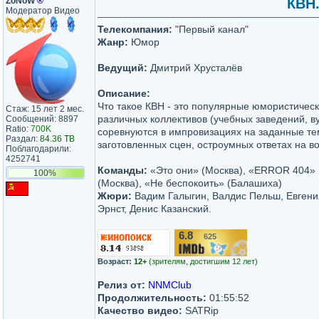
ZoNoW
®
КВН.
Модератор Видео
Телекомпания:
"Первый канал"
Жанр:
Юмор
Ведущий:
Дмитрий Хрусталёв
Описание:
Что такое КВН - это популярные юмористическ
Стаж: 15 лет 2 мес.
различных коллективов (учебных заведений, вуз
Сообщений: 8897
Ratio:
700K
соревнуются в импровизациях на заданные те
Раздал:
84.36 TB
заготовленных сцен, остроумных ответах на во
Поблагодарили:
4252741
Команды:
«Это они» (Москва), «ERROR 404» 
100%
(Москва), «Не беспокоить» (Балашиха)
Жюри:
Вадим Галыгин, Валдис Пельш, Евгени
Эрнст, Денис Казанский.
6.8
625
/10
Возраст:
12+
(зрителям, достигшим 12 лет)
Релиз от:
NNMClub
Продолжительность:
01:55:52
Качество видео:
SATRip