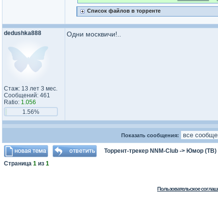
Список файлов в торренте
dedushka888
Одни москвичи!..
Стаж: 13 лет 3 мес.
Сообщений: 461
Ratio:
1.056
1.56%
Показать сообщения:
Торрент-трекер NNM-Club
->
Юмор (ТВ)
Страница
1
из
1
Пользовательское соглаш