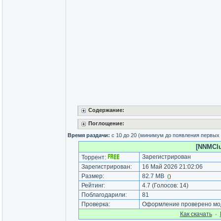
Содержание:
Поглощение:
Время раздачи:
с 10 до 20 (минимум до появления первых
[NNMClu
Зарегистрирован
Торрент:
Зарегистрирован:
16 Май 2026 21:02:06
Размер:
82.7 MB
(
)
Рейтинг:
4.7
(Голосов:
14
)
Поблагодарили:
81
Проверка:
Оформление проверено мод
Как cкачать
·