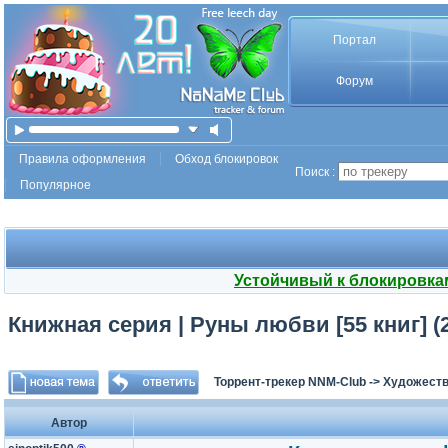
Портал
Форум
Правила оформления
Обход блокировок
Поиск :
Популярное
Устойчивый к блокировка
Книжная серия | Руны любви [55 книг] (2
Торрент-трекер NNM-Club
->
Художеств
Автор