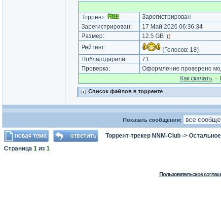
Зарегистрирован
Торрент:
Зарегистрирован:
17 Май 2026 06:36:34
Размер:
12.5 GB
(
)
Рейтинг:
(Голосов:
18
)
Поблагодарили:
71
Проверка:
Оформление проверено мод
Как cкачать
·
Список файлов в торренте
Показать сообщения:
Торрент-трекер NNM-Club
->
Остальное
Страница
1
из
1
Пользовательское соглаш