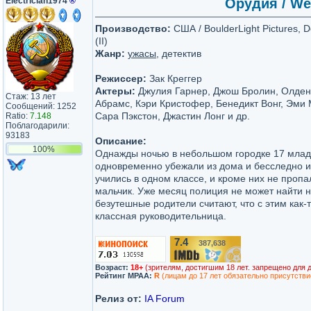
Electrician1974
®
Орудия / We
Производство:
США / BoulderLight Pictures, 
(II)
Жанр:
ужасы
, детектив
Режиссер:
Зак Креггер
Актеры:
Джулия Гарнер, Джош Бролин, Олден
Стаж: 13 лет
Абрамс, Кэри Кристофер, Бенедикт Вонг, Эми 
Сообщений: 1252
Сара Пэкстон, Джастин Лонг и др.
Ratio:
7.148
Поблагодарили:
93183
Описание:
100%
Однажды ночью в небольшом городке 17 мла
одновременно убежали из дома и бесследно и
учились в одном классе, и кроме них не пропа
мальчик. Уже месяц полиция не может найти н
безутешные родители считают, что с этим как-
классная руководительница.
7.4
387,638
/10
Возраст:
18+
(зрителям, достигшим 18 лет. запрещено для 
Рейтинг MPAA:
R
(лицам до 17 лет обязательно присутстви
Релиз от:
IA Forum