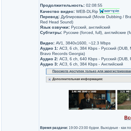
Продолжительность:
02:08:55
Качество видео:
WEB-DLRip
Перевод:
Дублированный (Movie Dubbing / Bra
Red Head Sound)
Язык озвучки:
Русский, английский
Субтитры:
Русские (forced, full), английские (f
Видео:
AV1, 3840x1600, ~12.3 Mbps
Аудио 1:
AC3, 6 ch, 384 Kbps - Русский (DUB, 
Bravo Records Georgia)
Аудио 2:
AC3, 6 ch, 640 Kbps - Русский (DUB,
Аудио 3:
AC3, 6 ch, 384 Kbps - Английский
Просмотр доступен только для зарегистрирова
Дополнительная информация:
Вс
Время раздачи:
19:00-23:00 будни. Выходные - как п