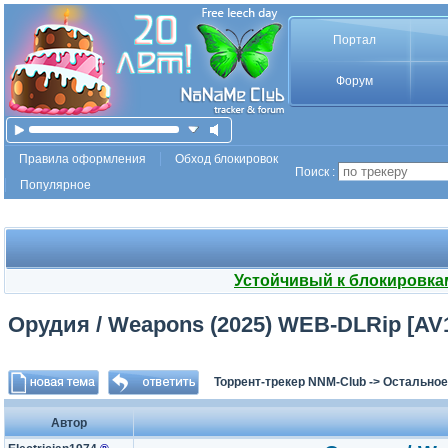
Портал
Форум
Правила оформления
Обход блокировок
Поиск :
Популярное
Устойчивый к блокировка
Орудия / Weapons (2025) WEB-DLRip [AV1/
Торрент-трекер NNM-Club
->
Остальное
Автор