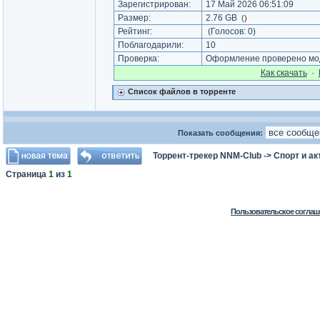
Зарегистрирован:
17 Май 2026 06:51:09
Размер:
2.76 GB
(
)
Рейтинг:
(Голосов:
0
)
Поблагодарили:
10
Проверка:
Оформление проверено мод
Как cкачать
·
Список файлов в торренте
Показать сообщения:
Торрент-трекер NNM-Club
->
Спорт и а
Страница
1
из
1
Пользовательское соглаш