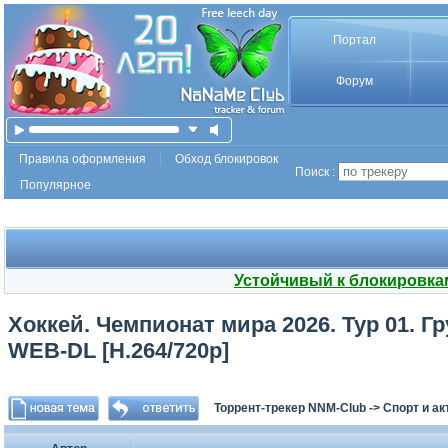
Портал
Форум
Правила оформления
Обход блокировок
Поиск :
Популярное
Устойчивый к блокировка
Хоккей. Чемпионат мира 2026. Тур 01. Гр
WEB-DL [H.264/720p]
Торрент-трекер NNM-Club
->
Спорт и а